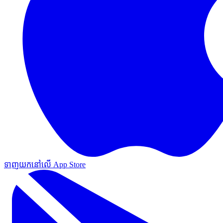
ទាញយកនៅលើ App Store