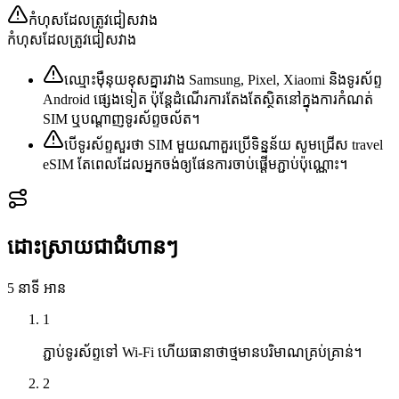
កំហុសដែលត្រូវជៀសវាង
កំហុសដែលត្រូវជៀសវាង
ឈ្មោះម៉ឺនុយខុសគ្នារវាង Samsung, Pixel, Xiaomi និងទូរស័ព្ទ
Android ផ្សេងទៀត ប៉ុន្តែដំណើរការតែងតែស្ថិតនៅក្នុងការកំណត់
SIM ឬបណ្តាញទូរស័ព្ទចល័ត។
បើទូរស័ព្ទសួរថា SIM មួយណាគួរប្រើទិន្នន័យ សូមជ្រើស travel
eSIM តែពេលដែលអ្នកចង់ឲ្យផែនការចាប់ផ្តើមភ្ជាប់ប៉ុណ្ណោះ។
ដោះស្រាយជាជំហានៗ
5 នាទី
អាន
1
ភ្ជាប់ទូរស័ព្ទទៅ Wi‑Fi ហើយធានាថាថ្មមានបរិមាណគ្រប់គ្រាន់។
2