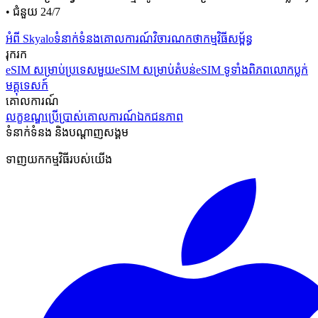
• ជំនួយ 24/7
អំពី Skyalo
ទំនាក់ទំនង
គោលការណ៍វិចារណកថា
កម្មវិធីសម្ព័ន្ធ
រុករក
eSIM សម្រាប់ប្រទេសមួយ
eSIM សម្រាប់តំបន់
eSIM ទូទាំងពិភពលោក
ប្លក់
មគ្គុទេសក៍
គោលការណ៍
លក្ខខណ្ឌប្រើប្រាស់
គោលការណ៍ឯកជនភាព
ទំនាក់ទំនង និងបណ្ដាញសង្គម
ទាញយកកម្មវិធីរបស់យើង