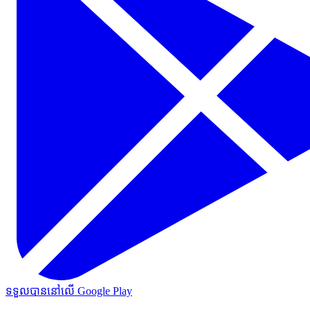
ទទួលបាននៅលើ Google Play