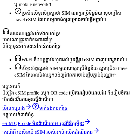
ឬ mobile network។
ប្រសិនបើទូរស័ព្ទសួរថា SIM ណាគួរប្រើទិន្នន័យ សូមជ្រើស
travel eSIM តែពេលអ្នកចង់ឲ្យគម្រោងចាប់ផ្តើមភ្ជាប់។
ពេលណាត្រូវទាក់ទងការគាំទ្រ
ពេលណាត្រូវទាក់ទងការគាំទ្រ
ពិនិត្យមុនទាក់ទងទៅកាន់ការគាំទ្រ
Wi‑Fi នឹងបន្តភ្ជាប់រហូតដល់ប្រវត្តិរូប eSIM ទាញយករួចរាល់។
បើទូរស័ព្ទសួរថា SIM មួយណាគួរប្រើទិន្នន័យ សូមជ្រើស travel
eSIM តែពេលដែលអ្នកចង់ឲ្យផែនការចាប់ផ្តើមភ្ជាប់ប៉ុណ្ណោះ។
មគ្គុទេសក៍
ដំឡើង eSIM profile ស្កេន QR code ប្រើការរៀបចំដោយដៃ និងរៀបចំការ
បើកដំណើរការមុនធ្វើដំណើរ។
មើលគម្រោង
ទាក់ទងការគាំទ្រ
មគ្គុទេសក៍ពាក់ព័ន្ធ
eSIM QR code មិនដំណើរការ៖ ត្រូវពិនិត្យអ្វីខ្លះ
ត្រូវធ្វើអ្វី ប្រសិនបើ eSIM របស់អ្នកមិនបើកដំណើរការ