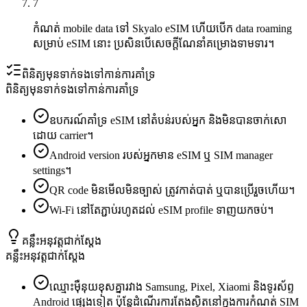
7
កំណត់ mobile data ទៅ Skyalo eSIM ហើយបើក data roaming
សម្រាប់ eSIM នោះ ប្រសិនបើសេចក្តីណែនាំគម្រោងទាមទារ។
ពិនិត្យមុនទាក់ទងទៅកាន់ការគាំទ្រ
ពិនិត្យមុនទាក់ទងទៅកាន់ការគាំទ្រ
ឧបករណ៍គាំទ្រ eSIM នៅតំបន់របស់អ្នក និងមិនបានចាក់សោ
ដោយ carrier។
Android version របស់អ្នកមាន eSIM ឬ SIM manager
settings។
QR code មិនមើលមិនច្បាស់ ត្រូវកាត់បាត់ ឬបានប្រើរួចហើយ។
Wi‑Fi នៅតែភ្ជាប់រហូតដល់ eSIM profile ទាញយកចប់។
គន្លឹះអនុវត្តជាក់ស្តែង
គន្លឹះអនុវត្តជាក់ស្តែង
ឈ្មោះម៉ឺនុយខុសគ្នារវាង Samsung, Pixel, Xiaomi និងទូរស័ព្ទ
Android ផ្សេងទៀត ប៉ុន្តែដំណើរការតែងស្ថិតនៅក្នុងការកំណត់ SIM