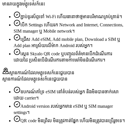
មានរាយក្នុងមគ្គុទេសក៍នេះ
ភ្ជាប់ទូរស័ព្ទទៅ Wi‑Fi ហើយធានាថាថ្មមានបរិមាណគ្រប់គ្រាន់។
បើក Settings ហើយរក Network and Internet, Connections,
SIM manager ឬ Mobile network។
ជ្រើស Add eSIM, Add mobile plan, Download a SIM ឬ
Add plan អាស្រ័យលើម៉ាក Android របស់អ្នក។
ស្កេន Skyalo QR code ឬបញ្ចូលព័ត៌មានបើកដំណើរការ
ដោយដៃ ប្រសិនបើដំណើរការតាមកាមេរ៉ាមិនដំណើរការ។
ស្ថានការណ៍ដែលមគ្គុទេសក៍នេះជួយបាន
ស្ថានការណ៍ដែលមគ្គុទេសក៍នេះជួយបាន
ឧបករណ៍គាំទ្រ eSIM នៅតំបន់របស់អ្នក និងមិនបានចាក់សោ
ដោយ carrier។
Android version របស់អ្នកមាន eSIM ឬ SIM manager
settings។
QR code មិនព្រិល មិនត្រូវកាត់ផ្នែក ហើយមិនត្រូវបានប្រើរួចទេ។