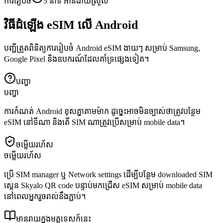
ការរៀបចំ
5 នាទី
អាន
ងាយស្រួល
វិធីដំឡើង eSIM លើ Android
បញ្ជីត្រួតពិនិត្យការរៀបចំ Android eSIM ងាយៗ សម្រាប់ Samsung,
Google Pixel និងឧបករណ៍ដែលគាំទ្រផ្សេងទៀត។
បញ្ហា
បញ្ហា
ការកំណត់ Android ខុសគ្នាតាមម៉ាក ដូច្នេះអាចមិនច្បាស់ថាត្រូវបន្ថែម
eSIM នៅទីណា និងតើ SIM ណាត្រូវប្រើសម្រាប់ mobile data។
ចម្លើយរហ័ស
ចម្លើយរហ័ស
ប្រើ SIM manager ឬ Network settings ដើម្បីបន្ថែម downloaded SIM
ស្កេន Skyalo QR code បន្ទាប់មកជ្រើស eSIM សម្រាប់ mobile data
នៅពេលអ្នករួចរាល់នឹងភ្ជាប់។
មានរាយក្នុងមគ្គុទេសក៍នេះ