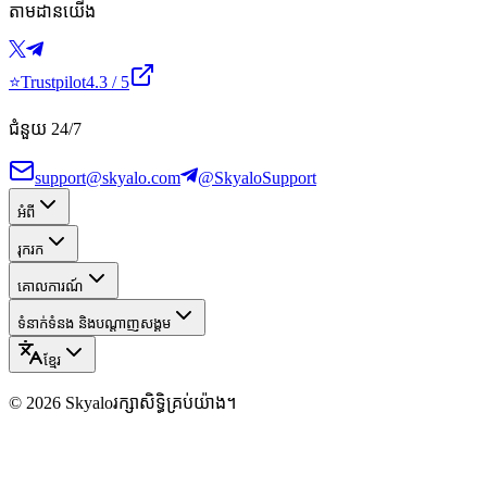
តាមដានយើង
⭐
Trustpilot
4.3
/ 5
ជំនួយ 24/7
support@skyalo.com
@SkyaloSupport
អំពី
រុករក
គោលការណ៍
ទំនាក់ទំនង និងបណ្ដាញសង្គម
ខ្មែរ
©
2026
Skyalo
រក្សាសិទ្ធិគ្រប់យ៉ាង។