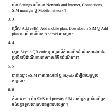
បើក Settings ហើយរក Network and Internet, Connections,
SIM manager ឬ Mobile network។
3
ជ្រើស Add eSIM, Add mobile plan, Download a SIM ឬ Add
plan អាស្រ័យលើម៉ាក Android របស់អ្នក។
4
ស្កេន Skyalo QR code ឬបញ្ចូលព័ត៌មានបើកដំណើរការដោយដៃ
ប្រសិនបើដំណើរការតាមកាមេរ៉ាមិនដំណើរការ។
5
ដាក់ឈ្មោះ eSIM តាមគោលដៅ ឬ Skyalo ដើម្បីងាយស្រួល
សម្គាល់។
6
កំណត់ calls និង SMS ទៅ primary SIM របស់អ្នក ប្រសិនបើអ្នក
ចង់បន្តទទួលសារលេខធម្មតារបស់អ្នក។