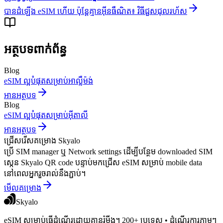
បានដំឡើង eSIM ហើយ ប៉ុន្តែគ្មានអ៊ីនធឺណិត៖ វិធីជួសជុលរហ័ស
អត្ថបទពាក់ព័ន្ធ
Blog
eSIM ល្អបំផុតសម្រាប់អាល្លឺម៉ង់
អានអត្ថបទ
Blog
eSIM ល្អបំផុតសម្រាប់អ៊ីតាលី
អានអត្ថបទ
ជ្រើសរើសគម្រោង Skyalo
ប្រើ SIM manager ឬ Network settings ដើម្បីបន្ថែម downloaded SIM
ស្កេន Skyalo QR code បន្ទាប់មកជ្រើស eSIM សម្រាប់ mobile data
នៅពេលអ្នករួចរាល់នឹងភ្ជាប់។
មើលគម្រោង
Skyalo
eSIM សម្រាប់ធ្វើដំណើរដោយគ្មានរ៉ូមីង។ 200+ ប្រទេស • ដំណើរការភ្លាមៗ