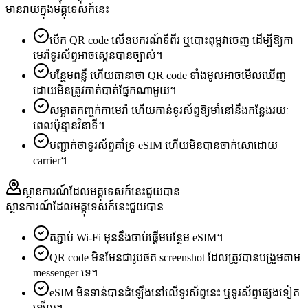
មានរាយក្នុងមគ្គុទេសក៍នេះ
បើក QR code លើឧបករណ៍ទីពីរ ឬបោះពុម្ពវាចេញ ដើម្បីឱ្យកា
មេរ៉ាទូរស័ព្ទអាចស្កេនបានច្បាស់។
បន្ថែមពន្លឺ ហើយធានាថា QR code ទាំងមូលអាចមើលឃើញ
ដោយមិនត្រូវកាត់បាត់ផ្នែកណាមួយ។
សម្អាតកញ្ចក់កាមេរ៉ា ហើយកាន់ទូរស័ព្ទឱ្យមាំនៅនឹងកន្លែងរយៈ
ពេលប៉ុន្មានវិនាទី។
បញ្ជាក់ថាទូរស័ព្ទគាំទ្រ eSIM ហើយមិនបានចាក់សោដោយ
carrier។
ស្ថានការណ៍ដែលមគ្គុទេសក៍នេះជួយបាន
ស្ថានការណ៍ដែលមគ្គុទេសក៍នេះជួយបាន
តភ្ជាប់ Wi-Fi មុននឹងចាប់ផ្តើមបន្ថែម eSIM។
QR code មិនមែនជារូបថត screenshot ដែលត្រូវបានបង្រួមតាម
messenger ទេ។
eSIM មិនទាន់បានដំឡើងនៅលើទូរស័ព្ទនេះ ឬទូរស័ព្ទផ្សេងទៀត
ឡើយ។