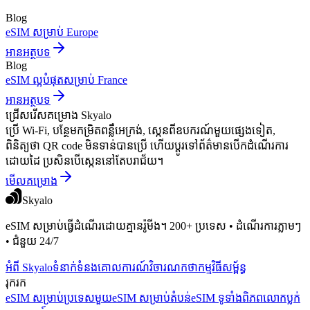
Blog
eSIM សម្រាប់ Europe
អានអត្ថបទ
Blog
eSIM ល្អបំផុតសម្រាប់ France
អានអត្ថបទ
ជ្រើសរើសគម្រោង Skyalo
ប្រើ Wi-Fi, បន្ថែមកម្រិតពន្លឺអេក្រង់, ស្កេនពីឧបករណ៍មួយផ្សេងទៀត,
ពិនិត្យថា QR code មិនទាន់បានប្រើ ហើយប្តូរទៅព័ត៌មានបើកដំណើរការ
ដោយដៃ ប្រសិនបើស្កេននៅតែបរាជ័យ។
មើលគម្រោង
Skyalo
eSIM សម្រាប់ធ្វើដំណើរដោយគ្មានរ៉ូមីង។ 200+ ប្រទេស • ដំណើរការភ្លាមៗ
• ជំនួយ 24/7
អំពី Skyalo
ទំនាក់ទំនង
គោលការណ៍វិចារណកថា
កម្មវិធីសម្ព័ន្ធ
រុករក
eSIM សម្រាប់ប្រទេសមួយ
eSIM សម្រាប់តំបន់
eSIM ទូទាំងពិភពលោក
ប្លក់