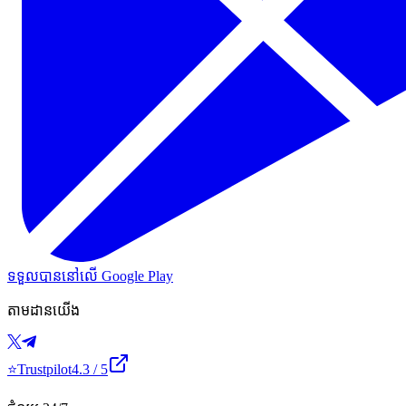
ទទួលបាននៅលើ Google Play
តាមដានយើង
⭐
Trustpilot
4.3
/ 5