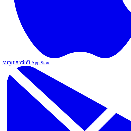
ទាញយកនៅលើ App Store