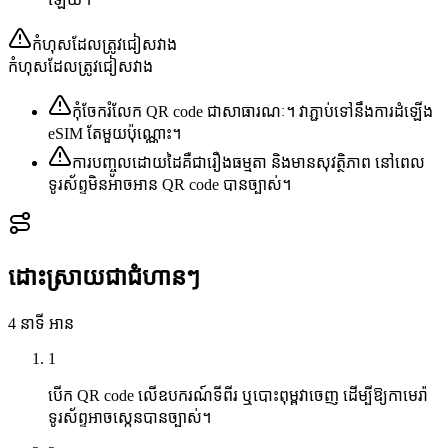
កំហុសដែលត្រូវជៀសវាង
កំហុសដែលត្រូវជៀសវាង
កុំចែករំលែក QR code ជាសាធារណៈ។ វាភ្ជាប់ទៅនឹងការដំឡើង
eSIM តែមួយប៉ុណ្ណោះ។
ការបញ្ចូលដោយដៃគឺជារឿងធម្មតា និងមានសុវត្ថិភាព នៅពេល
ទូរស័ព្ទមិនអាចអាន QR code បានច្បាស់។
ដោះស្រាយជាជំហានៗ
4 នាទី
អាន
1
បើក QR code លើឧបករណ៍ទីពីរ ឬបោះពុម្ពវាចេញ ដើម្បីឱ្យកាមេរ៉ា
ទូរស័ព្ទអាចស្កេនបានច្បាស់។