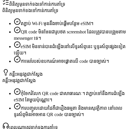
ពិនិត្យមុនទាក់ទងទៅកាន់ការគាំទ្រ
ពិនិត្យមុនទាក់ទងទៅកាន់ការគាំទ្រ
តភ្ជាប់ Wi-Fi មុននឹងចាប់ផ្តើមបន្ថែម eSIM។
QR code មិនមែនជារូបថត screenshot ដែលត្រូវបានបង្រួមតាម
messenger ទេ។
eSIM មិនទាន់បានដំឡើងនៅលើទូរស័ព្ទនេះ ឬទូរស័ព្ទផ្សេងទៀត
ឡើយ។
កាមេរ៉ារបស់ឧបករណ៍អាចផ្ដោតលើ code បានច្បាស់។
គន្លឹះអនុវត្តជាក់ស្តែង
គន្លឹះអនុវត្តជាក់ស្តែង
កុំចែករំលែក QR code ជាសាធារណៈ។ វាភ្ជាប់ទៅនឹងការដំឡើង
eSIM តែមួយប៉ុណ្ណោះ។
ការបញ្ចូលដោយដៃគឺជារឿងធម្មតា និងមានសុវត្ថិភាព នៅពេល
ទូរស័ព្ទមិនអាចអាន QR code បានច្បាស់។
ពេលណាត្រូវទាក់ទងការគាំទ្រ