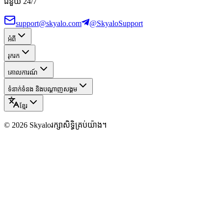
ជំនួយ 24/7
support@skyalo.com
@SkyaloSupport
អំពី
រុករក
គោលការណ៍
ទំនាក់ទំនង និងបណ្ដាញសង្គម
ខ្មែរ
©
2026
Skyalo
រក្សាសិទ្ធិគ្រប់យ៉ាង។