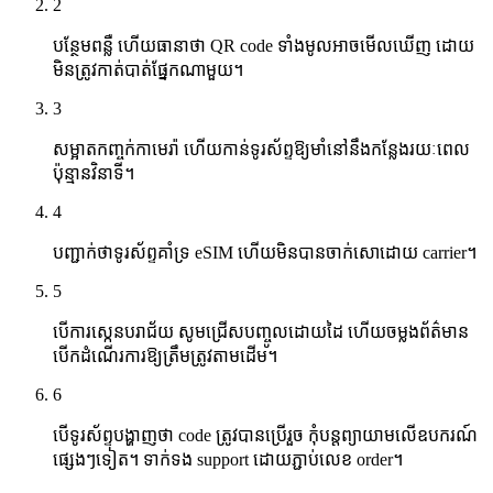
2
បន្ថែមពន្លឺ ហើយធានាថា QR code ទាំងមូលអាចមើលឃើញ ដោយ
មិនត្រូវកាត់បាត់ផ្នែកណាមួយ។
3
សម្អាតកញ្ចក់កាមេរ៉ា ហើយកាន់ទូរស័ព្ទឱ្យមាំនៅនឹងកន្លែងរយៈពេល
ប៉ុន្មានវិនាទី។
4
បញ្ជាក់ថាទូរស័ព្ទគាំទ្រ eSIM ហើយមិនបានចាក់សោដោយ carrier។
5
បើការស្កេនបរាជ័យ សូមជ្រើសបញ្ចូលដោយដៃ ហើយចម្លងព័ត៌មាន
បើកដំណើរការឱ្យត្រឹមត្រូវតាមដើម។
6
បើទូរស័ព្ទបង្ហាញថា code ត្រូវបានប្រើរួច កុំបន្តព្យាយាមលើឧបករណ៍
ផ្សេងៗទៀត។ ទាក់ទង support ដោយភ្ជាប់លេខ order។