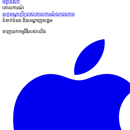
មគ្គុទេសក៍
គោលការណ៍
លក្ខខណ្ឌប្រើប្រាស់
គោលការណ៍ឯកជនភាព
ទំនាក់ទំនង និងបណ្ដាញសង្គម
ទាញយកកម្មវិធីរបស់យើង