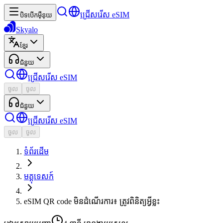
ជ្រើសរើស eSIM
បិទបើកម៉ឺនុយ
Skyalo
ខ្មែរ
ជំនួយ
ជ្រើសរើស eSIM
ចូល
ចូល
ជំនួយ
ជ្រើសរើស eSIM
ចូល
ចូល
ទំព័រដើម
មគ្គុទេសក៍
eSIM QR code មិនដំណើរការ៖ ត្រូវពិនិត្យអ្វីខ្លះ