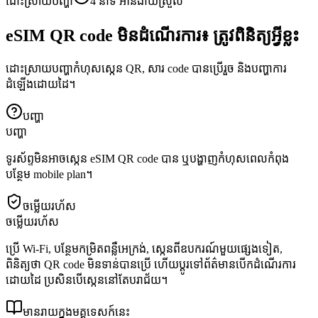
ដោះស្រាយបញ្ហា
4 នាទី
អាន
ងាយស្រួល
eSIM QR code មិនដំណើរការ៖ ត្រូវពិនិត្យអ្វីខ្លះ
ដោះស្រាយបញ្ហាកំហុសស្កេន QR, សារ code បានប្រើរួច និងបញ្ហាការ
ដំឡើងដោយដៃ។
បញ្ហា
បញ្ហា
ទូរស័ព្ទមិនអាចស្កេន eSIM QR code បាន ឬបង្ហាញកំហុសពេលកំពុង
បន្ថែម mobile plan។
ចម្លើយរហ័ស
ចម្លើយរហ័ស
ប្រើ Wi-Fi, បន្ថែមកម្រិតពន្លឺអេក្រង់, ស្កេនពីឧបករណ៍មួយផ្សេងទៀត,
ពិនិត្យថា QR code មិនទាន់បានប្រើ ហើយប្តូរទៅព័ត៌មានបើកដំណើរការ
ដោយដៃ ប្រសិនបើស្កេននៅតែបរាជ័យ។
មានរាយក្នុងមគ្គុទេសក៍នេះ