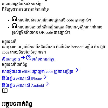
ពេលណាត្រូវទាក់ទងការគាំទ្រ
ពិនិត្យមុនទាក់ទងទៅកាន់ការគាំទ្រ
កាមេរ៉ារបស់ឧបករណ៍អាចផ្ដោតលើ code បានច្បាស់។
ការបញ្ចូលដោយដៃគឺជារឿងធម្មតា និងមានសុវត្ថិភាព នៅពេល
ទូរស័ព្ទមិនអាចអាន QR code បានច្បាស់។
មគ្គុទេសក៍
ដោះស្រាយបញ្ហាអំពីការបើកដំណើរការ អ៊ីនធឺណិត hotspot ល្បឿន និង QR
code ដោយមិនចាំបាច់ស្មានទេ។
មើលគម្រោង
ទាក់ទងការគាំទ្រ
មគ្គុទេសក៍ពាក់ព័ន្ធ
ហេតុអ្វីបានជា eSIM បង្ហាញថា code ត្រូវបានប្រើរួច
វិធីដំឡើង eSIM លើ iPhone
វិធីដំឡើង eSIM លើ Android
អត្ថបទពាក់ព័ន្ធ