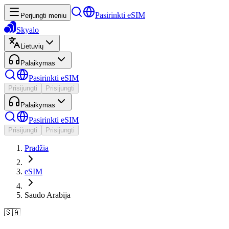
Pasirinkti eSIM
Perjungti meniu
Skyalo
Lietuvių
Palaikymas
Pasirinkti eSIM
Prisijungti
Prisijungti
Palaikymas
Pasirinkti eSIM
Prisijungti
Prisijungti
Pradžia
eSIM
Saudo Arabija
🇸🇦