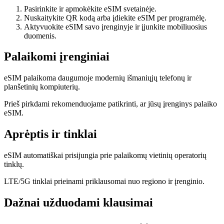
Pasirinkite ir apmokėkite eSIM svetainėje.
Nuskaitykite QR kodą arba įdiekite eSIM per programėlę.
Aktyvuokite eSIM savo įrenginyje ir įjunkite mobiliuosius
duomenis.
Palaikomi įrenginiai
eSIM palaikoma daugumoje modernių išmaniųjų telefonų ir
planšetinių kompiuterių.
Prieš pirkdami rekomenduojame patikrinti, ar jūsų įrenginys palaiko
eSIM.
Aprėptis ir tinklai
eSIM automatiškai prisijungia prie palaikomų vietinių operatorių
tinklų.
LTE/5G tinklai prieinami priklausomai nuo regiono ir įrenginio.
Dažnai užduodami klausimai