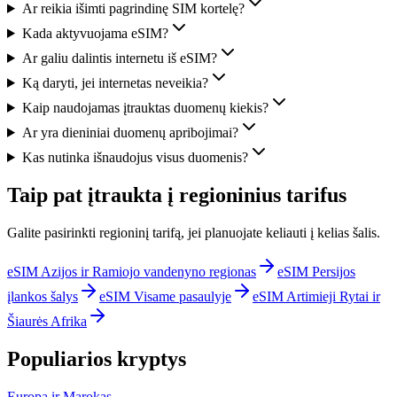
Ar reikia išimti pagrindinę SIM kortelę?
Kada aktyvuojama eSIM?
Ar galiu dalintis internetu iš eSIM?
Ką daryti, jei internetas neveikia?
Kaip naudojamas įtrauktas duomenų kiekis?
Ar yra dieniniai duomenų apribojimai?
Kas nutinka išnaudojus visus duomenis?
Taip pat įtraukta į regioninius tarifus
Galite pasirinkti regioninį tarifą, jei planuojate keliauti į kelias šalis.
eSIM Azijos ir Ramiojo vandenyno regionas
eSIM Persijos
įlankos šalys
eSIM Visame pasaulyje
eSIM Artimieji Rytai ir
Šiaurės Afrika
Populiarios kryptys
Europa ir Marokas