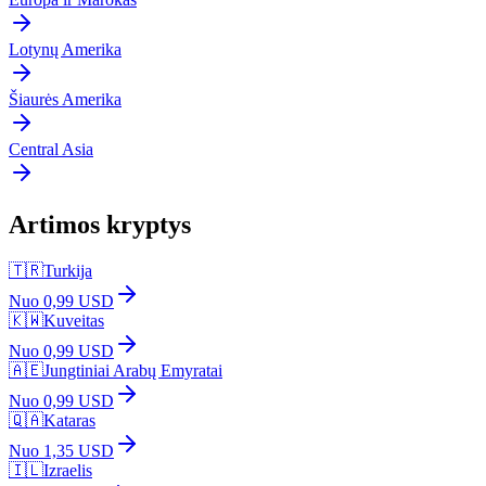
Lotynų Amerika
Šiaurės Amerika
Central Asia
Artimos kryptys
🇹🇷
Turkija
Nuo 0,99 USD
🇰🇼
Kuveitas
Nuo 0,99 USD
🇦🇪
Jungtiniai Arabų Emyratai
Nuo 0,99 USD
🇶🇦
Kataras
Nuo 1,35 USD
🇮🇱
Izraelis