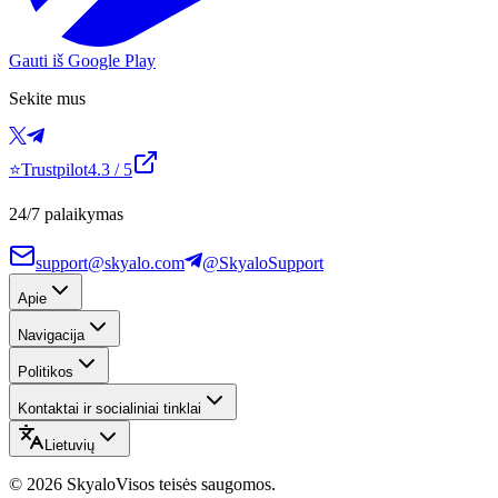
Gauti iš Google Play
Sekite mus
⭐
Trustpilot
4.3
/ 5
24/7 palaikymas
support@skyalo.com
@SkyaloSupport
Apie
Navigacija
Politikos
Kontaktai ir socialiniai tinklai
Lietuvių
©
2026
Skyalo
Visos teisės saugomos.