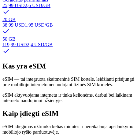
25,99 USD
2,6 USD
/GB
20 GB
38,99 USD
1,95 USD
/GB
50 GB
119,99 USD
2,4 USD
/GB
Kas yra eSIM
eSIM — tai integruota skaitmeninė SIM kortelė, leidžianti prisijungti
prie mobiliojo interneto nenaudojant fizinės SIM kortelės.
eSIM aktyvuojama internetu ir tinka kelionėms, darbui bei laikinam
interneto naudojimui užsienyje.
Kaip įdiegti eSIM
eSIM įdiegimas užtrunka kelias minutes ir nereikalauja apsilankymo
mobiliojo ryšio parduotuvėje.