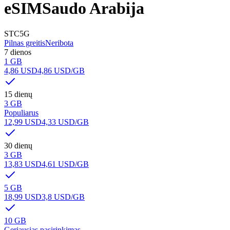
eSIM
Saudo Arabija
STC
5G
Pilnas greitis
Neribota
7 dienos
1 GB
4,86 USD
4,86 USD
/GB
15 dienų
3 GB
Populiarus
12,99 USD
4,33 USD
/GB
30 dienų
3 GB
13,83 USD
4,61 USD
/GB
5 GB
18,99 USD
3,8 USD
/GB
10 GB
Geriausias pasirinkimas