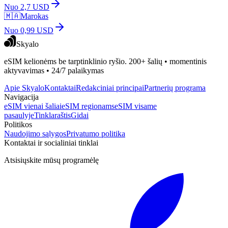
Nuo 2,7 USD
🇲🇦
Marokas
Nuo 0,99 USD
Skyalo
eSIM kelionėms be tarptinklinio ryšio. 200+ šalių • momentinis
aktyvavimas • 24/7 palaikymas
Apie Skyalo
Kontaktai
Redakciniai principai
Partnerių programa
Navigacija
eSIM vienai šaliai
eSIM regionams
eSIM visame
pasaulyje
Tinklaraštis
Gidai
Politikos
Naudojimo sąlygos
Privatumo politika
Kontaktai ir socialiniai tinklai
Atsisiųskite mūsų programėlę