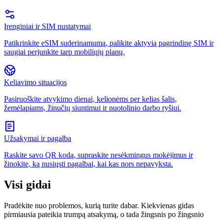
Įrenginiai ir SIM nustatymai
Patikrinkite eSIM suderinamumą, palikite aktyvią pagrindinę SIM ir
saugiai perjunkite tarp mobiliųjų planų.
Keliavimo situacijos
Pasiruoškite atvykimo dienai, kelionėms per kelias šalis,
žemėlapiams, žinučių siuntimui ir nuotolinio darbo ryšiui.
Užsakymai ir pagalba
Raskite savo QR kodą, supraskite nesėkmingus mokėjimus ir
žinokite, ką nusiųsti pagalbai, kai kas nors nepavyksta.
Visi gidai
Pradėkite nuo problemos, kurią turite dabar. Kiekvienas gidas
pirmiausia pateikia trumpą atsakymą, o tada žingsnis po žingsnio