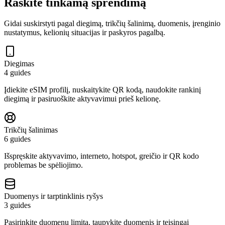
Raskite tinkamą sprendimą
Gidai suskirstyti pagal diegimą, trikčių šalinimą, duomenis, įrenginio
nustatymus, kelionių situacijas ir paskyros pagalbą.
Diegimas
4 guides
Įdiekite eSIM profilį, nuskaitykite QR kodą, naudokite rankinį
diegimą ir pasiruoškite aktyvavimui prieš kelionę.
Trikčių šalinimas
6 guides
Išspręskite aktyvavimo, interneto, hotspot, greičio ir QR kodo
problemas be spėliojimo.
Duomenys ir tarptinklinis ryšys
3 guides
Pasirinkite duomenų limitą, taupykite duomenis ir teisingai