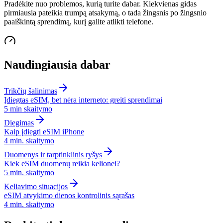
Pradėkite nuo problemos, kurią turite dabar. Kiekvienas gidas
pirmiausia pateikia trumpą atsakymą, o tada žingsnis po žingsnio
paaiškintą sprendimą, kurį galite atlikti telefone.
Naudingiausia dabar
Trikčių šalinimas
Įdiegtas eSIM, bet nėra interneto: greiti sprendimai
5 min
skaitymo
Diegimas
Kaip įdiegti eSIM iPhone
4 min.
skaitymo
Duomenys ir tarptinklinis ryšys
Kiek eSIM duomenų reikia kelionei?
5 min.
skaitymo
Keliavimo situacijos
eSIM atvykimo dienos kontrolinis sąrašas
4 min.
skaitymo