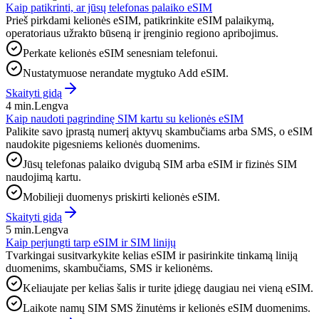
Kaip patikrinti, ar jūsų telefonas palaiko eSIM
Prieš pirkdami kelionės eSIM, patikrinkite eSIM palaikymą,
operatoriaus užrakto būseną ir įrenginio regiono apribojimus.
Perkate kelionės eSIM senesniam telefonui.
Nustatymuose nerandate mygtuko Add eSIM.
Skaityti gidą
4 min.
Lengva
Kaip naudoti pagrindinę SIM kartu su kelionės eSIM
Palikite savo įprastą numerį aktyvų skambučiams arba SMS, o eSIM
naudokite pigesniems kelionės duomenims.
Jūsų telefonas palaiko dvigubą SIM arba eSIM ir fizinės SIM
naudojimą kartu.
Mobilieji duomenys priskirti kelionės eSIM.
Skaityti gidą
5 min.
Lengva
Kaip perjungti tarp eSIM ir SIM linijų
Tvarkingai susitvarkykite kelias eSIM ir pasirinkite tinkamą liniją
duomenims, skambučiams, SMS ir kelionėms.
Keliaujate per kelias šalis ir turite įdiegę daugiau nei vieną eSIM.
Laikote namų SIM SMS žinutėms ir kelionės eSIM duomenims.