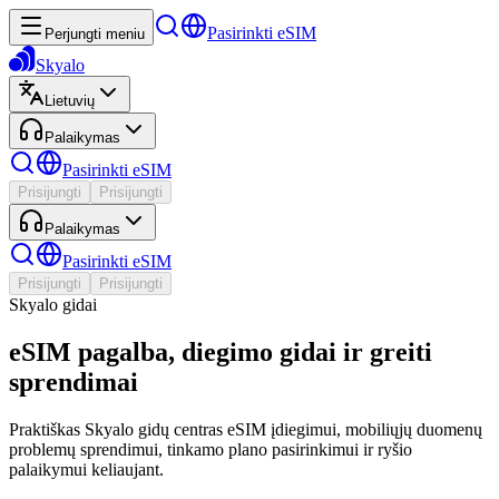
Pasirinkti eSIM
Perjungti meniu
Skyalo
Lietuvių
Palaikymas
Pasirinkti eSIM
Prisijungti
Prisijungti
Palaikymas
Pasirinkti eSIM
Prisijungti
Prisijungti
Skyalo gidai
eSIM pagalba, diegimo gidai ir greiti
sprendimai
Praktiškas Skyalo gidų centras eSIM įdiegimui, mobiliųjų duomenų
problemų sprendimui, tinkamo plano pasirinkimui ir ryšio
palaikymui keliaujant.