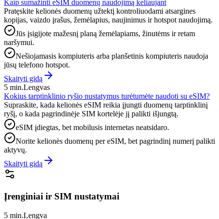
Kaip sumažinti eSIM duomenų naudojimą keliaujant
Pratęskite kelionės duomenų užtektį kontroliuodami atsargines
kopijas, vaizdo įrašus, žemėlapius, naujinimus ir hotspot naudojimą.
Jūs įsigijote mažesnį planą žemėlapiams, žinutėms ir retam
naršymui.
Nešiojamasis kompiuteris arba planšetinis kompiuteris naudoja
jūsų telefono hotspot.
Skaityti gidą
5 min.
Lengvas
Kokius tarptinklinio ryšio nustatymus turėtumėte naudoti su eSIM?
Supraskite, kada kelionės eSIM reikia įjungti duomenų tarptinklinį
ryšį, o kada pagrindinėje SIM kortelėje jį palikti išjungtą.
eSIM įdiegtas, bet mobilusis internetas neatsidaro.
Norite kelionės duomenų per eSIM, bet pagrindinį numerį palikti
aktyvų.
Skaityti gidą
Įrenginiai ir SIM nustatymai
5 min.
Lengva