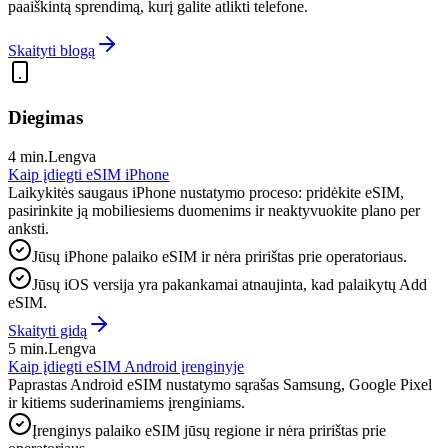
paaiškintą sprendimą, kurį galite atlikti telefone.
Skaityti blogą
Diegimas
4 min.
Lengva
Kaip įdiegti eSIM iPhone
Laikykitės saugaus iPhone nustatymo proceso: pridėkite eSIM,
pasirinkite ją mobiliesiems duomenims ir neaktyvuokite plano per
anksti.
Jūsų iPhone palaiko eSIM ir nėra pririštas prie operatoriaus.
Jūsų iOS versija yra pakankamai atnaujinta, kad palaikytų Add
eSIM.
Skaityti gidą
5 min.
Lengva
Kaip įdiegti eSIM Android įrenginyje
Paprastas Android eSIM nustatymo sąrašas Samsung, Google Pixel
ir kitiems suderinamiems įrenginiams.
Įrenginys palaiko eSIM jūsų regione ir nėra pririštas prie