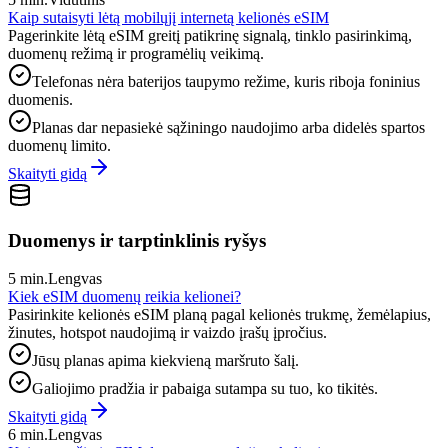
Kaip sutaisyti lėtą mobilųjį internetą kelionės eSIM
Pagerinkite lėtą eSIM greitį patikrinę signalą, tinklo pasirinkimą,
duomenų režimą ir programėlių veikimą.
Telefonas nėra baterijos taupymo režime, kuris riboja foninius
duomenis.
Planas dar nepasiekė sąžiningo naudojimo arba didelės spartos
duomenų limito.
Skaityti gidą
Duomenys ir tarptinklinis ryšys
5 min.
Lengvas
Kiek eSIM duomenų reikia kelionei?
Pasirinkite kelionės eSIM planą pagal kelionės trukmę, žemėlapius,
žinutes, hotspot naudojimą ir vaizdo įrašų įpročius.
Jūsų planas apima kiekvieną maršruto šalį.
Galiojimo pradžia ir pabaiga sutampa su tuo, ko tikitės.
Skaityti gidą
6 min.
Lengvas