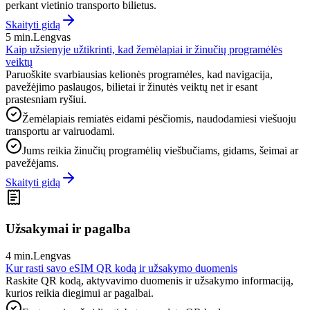
perkant vietinio transporto bilietus.
Skaityti gidą
5 min.
Lengvas
Kaip užsienyje užtikrinti, kad žemėlapiai ir žinučių programėlės
veiktų
Paruoškite svarbiausias kelionės programėles, kad navigacija,
pavežėjimo paslaugos, bilietai ir žinutės veiktų net ir esant
prastesniam ryšiui.
Žemėlapiais remiatės eidami pėsčiomis, naudodamiesi viešuoju
transportu ar vairuodami.
Jums reikia žinučių programėlių viešbučiams, gidams, šeimai ar
pavežėjams.
Skaityti gidą
Užsakymai ir pagalba
4 min.
Lengvas
Kur rasti savo eSIM QR kodą ir užsakymo duomenis
Raskite QR kodą, aktyvavimo duomenis ir užsakymo informaciją,
kurios reikia diegimui ar pagalbai.