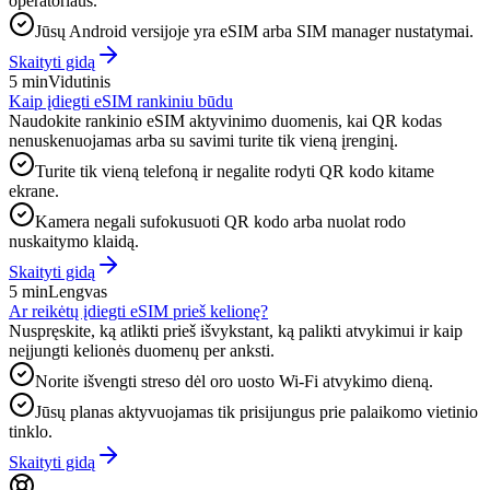
operatoriaus.
Jūsų Android versijoje yra eSIM arba SIM manager nustatymai.
Skaityti gidą
5 min
Vidutinis
Kaip įdiegti eSIM rankiniu būdu
Naudokite rankinio eSIM aktyvinimo duomenis, kai QR kodas
nenuskenuojamas arba su savimi turite tik vieną įrenginį.
Turite tik vieną telefoną ir negalite rodyti QR kodo kitame
ekrane.
Kamera negali sufokusuoti QR kodo arba nuolat rodo
nuskaitymo klaidą.
Skaityti gidą
5 min
Lengvas
Ar reikėtų įdiegti eSIM prieš kelionę?
Nuspręskite, ką atlikti prieš išvykstant, ką palikti atvykimui ir kaip
neįjungti kelionės duomenų per anksti.
Norite išvengti streso dėl oro uosto Wi‑Fi atvykimo dieną.
Jūsų planas aktyvuojamas tik prisijungus prie palaikomo vietinio
tinklo.
Skaityti gidą