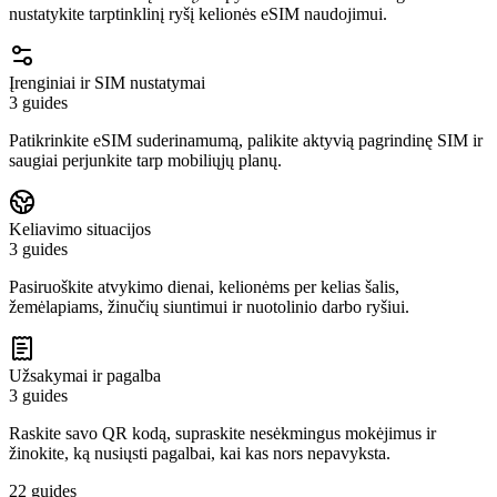
nustatykite tarptinklinį ryšį kelionės eSIM naudojimui.
Įrenginiai ir SIM nustatymai
3 guides
Patikrinkite eSIM suderinamumą, palikite aktyvią pagrindinę SIM ir
saugiai perjunkite tarp mobiliųjų planų.
Keliavimo situacijos
3 guides
Pasiruoškite atvykimo dienai, kelionėms per kelias šalis,
žemėlapiams, žinučių siuntimui ir nuotolinio darbo ryšiui.
Užsakymai ir pagalba
3 guides
Raskite savo QR kodą, supraskite nesėkmingus mokėjimus ir
žinokite, ką nusiųsti pagalbai, kai kas nors nepavyksta.
22 guides