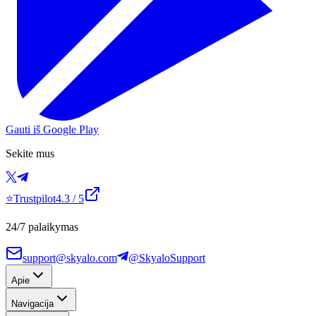
Gauti iš Google Play
Sekite mus
⭐
Trustpilot
4.3
/ 5
24/7 palaikymas
support@skyalo.com
@SkyaloSupport
Apie
Navigacija