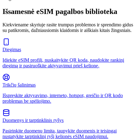
Išsamesnė eSIM pagalbos biblioteka
Kiekviename skyriuje rasite trumpus problemos ir sprendimo gidus
su patikromis, dažniausiomis klaidomis ir aiškiais kitais žingsniais.
Diegimas
Įdiekite eSIM profilį, nuskaitykite QR kodą, naudokite rankinį
diegimą ir pasiruoškite aktyvavimui prieš kelionę.
Trikčių šalinimas
Išspręskite aktyvavimo, interneto, hotspot, greičio ir QR kodo
problemas be spėliojimo.
Duomenys ir tarptinklinis ryšys
Pasirinkite duomenų limitą, taupykite duomenis ir teisingai
nustatykite tarptinklinį ryšį kelionės eSIM naudojimui.