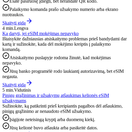
Esate pasiruošę įdiegti, bet nerandate QR kodo.
Palaikymo komanda prašo užsakymo numerio arba ekrano
nuotraukos.
Skaityti gidą
4 min.
Lengva
Ką daryti, jei eSIM mokėjimas nepavyko
Ištaisykite dažniausias atsiskaitymo problemas prieš bandydami dar
kartą ir sužinokite, kada dėl mokėjimo kreiptis į palaikymo
komandą.
Atsiskaitymo puslapyje rodoma žinutė, kad mokėjimas
nepavyko.
Jūsų banko programėlė rodo laukiantį autorizavimą, bet eSIM
negauta.
Skaityti gidą
5 min.
Vidutinis
Pinigų grąžinimas ir užsakymų atšaukimas kelionės eSIM
užsakymams
Sužinokite, ką patikrinti prieš kreipiantis pagalbos dėl atšaukimo,
pinigų grąžinimo ar nenaudoto eSIM užsakymo.
Įsigijote neteisingą kryptį arba duomenų kiekį.
Jūsų kelionė buvo atšaukta arba pasikeitė datos.