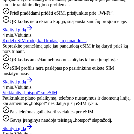
kodą ir rankinio diegimo problemas.
Prieš pradėdami pridėti eSIM, prisijunkite prie „Wi‑Fi“.
QR kodas nėra ekrano kopija, suspausta žinučių programėlėje.
Skaityti gidą
4 min.
Vidutinis
Kodėl eSIM rodo, kad kodas jau panaudotas
Supraskite pranešimą apie jau panaudotą eSIM ir ką daryti prieš ką
nors trinant.
QR kodas anksčiau nebuvo nuskaitytas kitame įrenginyje.
eSIM profilis nėra paslėptas po pasirinktine etikete SIM
nustatymuose.
Skaityti gidą
4 min.
Vidutinis
Veikiantis „hotspot“ su eSIM
Patikrinkite plano palaikymą, telefono nustatymus ir duomenų liniją,
kai asmeninis „hotspot“ nesidalija jūsų eSIM ryšiu.
Pats telefonas gali atverti svetaines per eSIM.
Gavęs įrenginys naudoja teisingą „hotspot“ slaptažodį.
Skaityti gidą
5 min.
Vidutinis