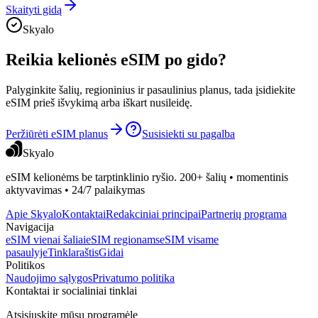
Skaityti gidą
Skyalo
Reikia kelionės eSIM po gido?
Palyginkite šalių, regioninius ir pasaulinius planus, tada įsidiekite
eSIM prieš išvykimą arba iškart nusileidę.
Peržiūrėti eSIM planus
Susisiekti su pagalba
Skyalo
eSIM kelionėms be tarptinklinio ryšio. 200+ šalių • momentinis
aktyvavimas • 24/7 palaikymas
Apie Skyalo
Kontaktai
Redakciniai principai
Partnerių programa
Navigacija
eSIM vienai šaliai
eSIM regionams
eSIM visame
pasaulyje
Tinklaraštis
Gidai
Politikos
Naudojimo sąlygos
Privatumo politika
Kontaktai ir socialiniai tinklai
Atsisiųskite mūsų programėlę