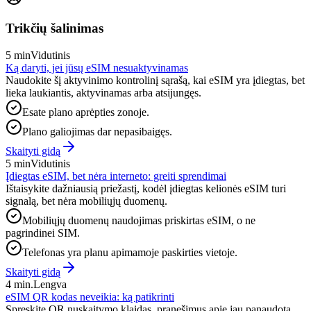
Trikčių šalinimas
5 min
Vidutinis
Ką daryti, jei jūsų eSIM nesuaktyvinamas
Naudokite šį aktyvinimo kontrolinį sąrašą, kai eSIM yra įdiegtas, bet
lieka laukiantis, aktyvinamas arba atsijungęs.
Esate plano aprėpties zonoje.
Plano galiojimas dar nepasibaigęs.
Skaityti gidą
5 min
Vidutinis
Įdiegtas eSIM, bet nėra interneto: greiti sprendimai
Ištaisykite dažniausią priežastį, kodėl įdiegtas kelionės eSIM turi
signalą, bet nėra mobiliųjų duomenų.
Mobiliųjų duomenų naudojimas priskirtas eSIM, o ne
pagrindinei SIM.
Telefonas yra planu apimamoje paskirties vietoje.
Skaityti gidą
4 min.
Lengva
eSIM QR kodas neveikia: ką patikrinti
Spręskite QR nuskaitymo klaidas, pranešimus apie jau panaudotą