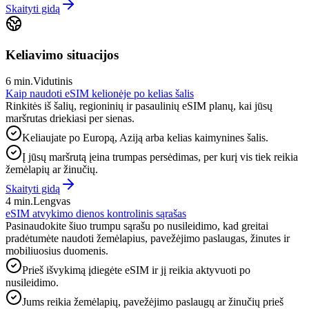
Skaityti gidą
Keliavimo situacijos
6 min.
Vidutinis
Kaip naudoti eSIM kelionėje po kelias šalis
Rinkitės iš šalių, regioninių ir pasaulinių eSIM planų, kai jūsų
maršrutas driekiasi per sienas.
Keliaujate po Europą, Aziją arba kelias kaimynines šalis.
Į jūsų maršrutą įeina trumpas persėdimas, per kurį vis tiek reikia
žemėlapių ar žinučių.
Skaityti gidą
4 min.
Lengvas
eSIM atvykimo dienos kontrolinis sąrašas
Pasinaudokite šiuo trumpu sąrašu po nusileidimo, kad greitai
pradėtumėte naudoti žemėlapius, pavežėjimo paslaugas, žinutes ir
mobiliuosius duomenis.
Prieš išvykimą įdiegėte eSIM ir jį reikia aktyvuoti po
nusileidimo.
Jums reikia žemėlapių, pavežėjimo paslaugų ar žinučių prieš