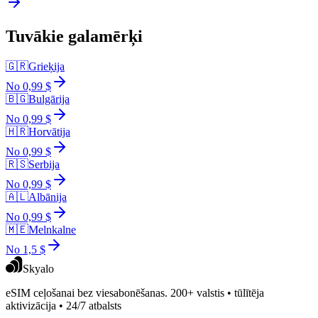
Tuvākie galamērķi
🇬🇷
Grieķija
No 0,99 $
🇧🇬
Bulgārija
No 0,99 $
🇭🇷
Horvātija
No 0,99 $
🇷🇸
Serbija
No 0,99 $
🇦🇱
Albānija
No 0,99 $
🇲🇪
Melnkalne
No 1,5 $
Skyalo
eSIM ceļošanai bez viesabonēšanas. 200+ valstis • tūlītēja
aktivizācija • 24/7 atbalsts