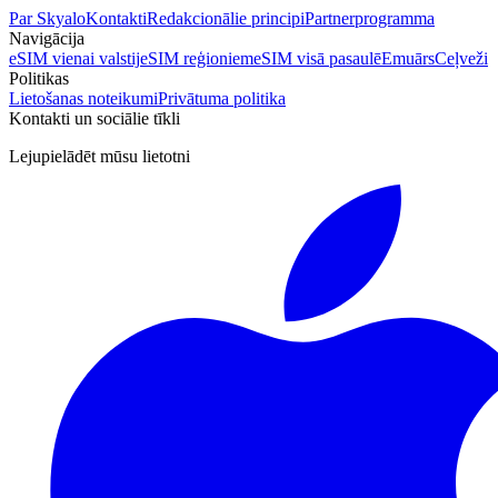
Par Skyalo
Kontakti
Redakcionālie principi
Partnerprogramma
Navigācija
eSIM vienai valstij
eSIM reģioniem
eSIM visā pasaulē
Emuārs
Ceļveži
Politikas
Lietošanas noteikumi
Privātuma politika
Kontakti un sociālie tīkli
Lejupielādēt mūsu lietotni