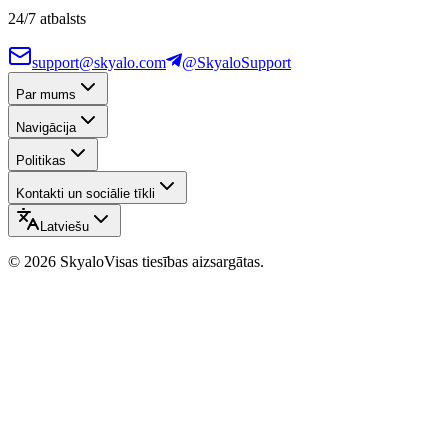
24/7 atbalsts
support@skyalo.com
@SkyaloSupport
Par mums
Navigācija
Politikas
Kontakti un sociālie tīkli
Latviešu
©
2026
Skyalo
Visas tiesības aizsargātas.