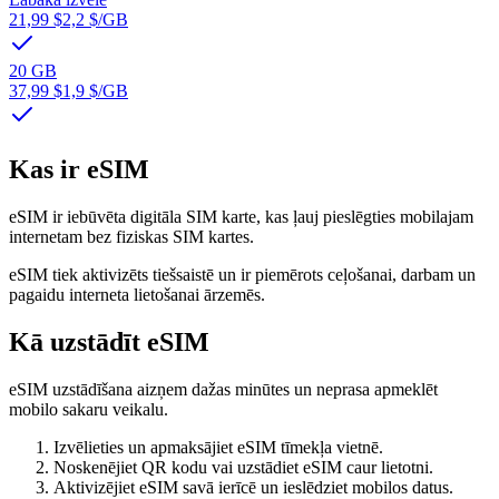
21,99 $
2,2 $
/GB
20 GB
37,99 $
1,9 $
/GB
Kas ir eSIM
eSIM ir iebūvēta digitāla SIM karte, kas ļauj pieslēgties mobilajam
internetam bez fiziskas SIM kartes.
eSIM tiek aktivizēts tiešsaistē un ir piemērots ceļošanai, darbam un
pagaidu interneta lietošanai ārzemēs.
Kā uzstādīt eSIM
eSIM uzstādīšana aizņem dažas minūtes un neprasa apmeklēt
mobilo sakaru veikalu.
Izvēlieties un apmaksājiet eSIM tīmekļa vietnē.
Noskenējiet QR kodu vai uzstādiet eSIM caur lietotni.
Aktivizējiet eSIM savā ierīcē un ieslēdziet mobilos datus.