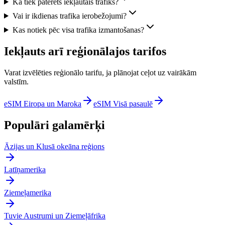
Kā tiek patērēts iekļautais trafiks?
Vai ir ikdienas trafika ierobežojumi?
Kas notiek pēc visa trafika izmantošanas?
Iekļauts arī reģionālajos tarifos
Varat izvēlēties reģionālo tarifu, ja plānojat ceļot uz vairākām
valstīm.
eSIM Eiropa un Maroka
eSIM Visā pasaulē
Populāri galamērķi
Āzijas un Klusā okeāna reģions
Latīņamerika
Ziemeļamerika
Tuvie Austrumi un Ziemeļāfrika