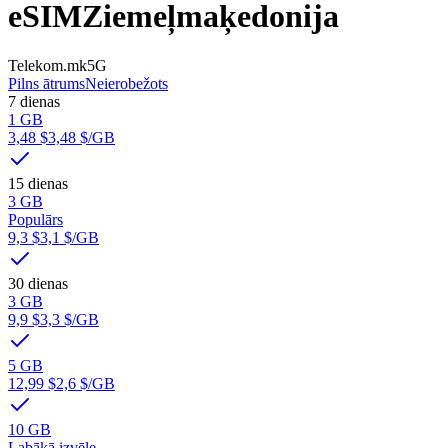
eSIM
Ziemeļmaķedonija
Telekom.mk
5G
Pilns ātrums
Neierobežots
7 dienas
1 GB
3,48 $
3,48 $
/GB
15 dienas
3 GB
Populārs
9,3 $
3,1 $
/GB
30 dienas
3 GB
9,9 $
3,3 $
/GB
5 GB
12,99 $
2,6 $
/GB
10 GB
Labākā izvēle