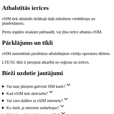
Atbalstītās ierīces
eSIM tiek atbalstīts lielākajā daļā mūsdienu viedtālruņu un
planšetdatoru.
Pirms iegādes iesakām pārbaudīt, vai jūsu ierīce atbalsta eSIM.
Pārklājums un tīkli
eSIM automātiski pieslēdzas atbalstītajiem vietējo operatoru tīkliem.
LTE/5G tīkli ir pieejami atkarībā no reģiona un ierīces.
Bieži uzdotie jautājumi
Vai man jāizņem galvenā SIM karte?
Kad eSIM tiek aktivizēts?
Vai varu dalīties ar eSIM internetu?
Ko darīt, ja internets nedarbojas?