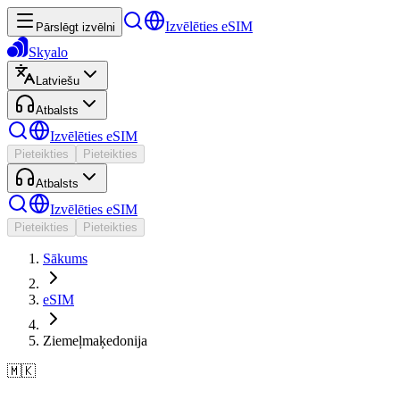
Izvēlēties eSIM
Pārslēgt izvēlni
Skyalo
Latviešu
Atbalsts
Izvēlēties eSIM
Pieteikties
Pieteikties
Atbalsts
Izvēlēties eSIM
Pieteikties
Pieteikties
Sākums
eSIM
Ziemeļmaķedonija
🇲🇰