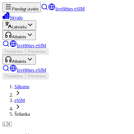
Izvēlēties eSIM
Pārslēgt izvēlni
Skyalo
Latviešu
Atbalsts
Izvēlēties eSIM
Pieteikties
Pieteikties
Atbalsts
Izvēlēties eSIM
Pieteikties
Pieteikties
Sākums
eSIM
Šrilanka
🇱🇰