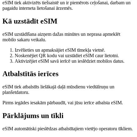
eSIM tiek aktivizēts tiešsaistē un ir piemērots ceļošanai, darbam un
pagaidu interneta lietošanai ārzemēs.
Kā uzstādīt eSIM
eSIM uzstādīšana aizņem dažas minūtes un neprasa apmeklēt
mobilo sakaru veikalu.
Izvēlieties un apmaksājiet eSIM tīmekļa vietnē.
Noskenējiet QR kodu vai uzstādiet eSIM caur lietotni.
Aktivizējiet eSIM savā ierīcē un ieslēdziet mobilos datus.
Atbalstītās ierīces
eSIM tiek atbalstīts lielākajā daļā mūsdienu viedtālruņu un
planšetdatoru.
Pirms iegādes iesakām pārbaudīt, vai jūsu ierīce atbalsta eSIM.
Pārklājums un tīkli
eSIM automātiski pieslēdzas atbalstītajiem vietējo operatoru tīkliem.