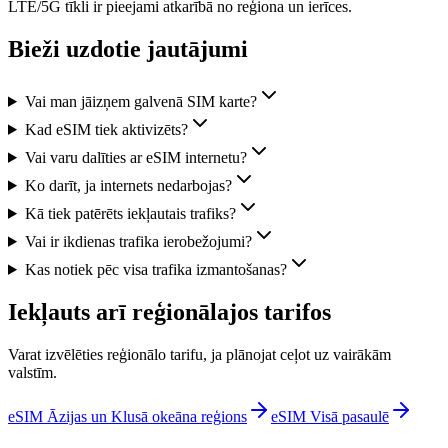
LTE/5G tīkli ir pieejami atkarībā no reģiona un ierīces.
Bieži uzdotie jautājumi
Vai man jāizņem galvenā SIM karte?
Kad eSIM tiek aktivizēts?
Vai varu dalīties ar eSIM internetu?
Ko darīt, ja internets nedarbojas?
Kā tiek patērēts iekļautais trafiks?
Vai ir ikdienas trafika ierobežojumi?
Kas notiek pēc visa trafika izmantošanas?
Iekļauts arī reģionālajos tarifos
Varat izvēlēties reģionālo tarifu, ja plānojat ceļot uz vairākām
valstīm.
eSIM Āzijas un Klusā okeāna reģions
eSIM Visā pasaulē