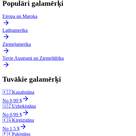
Populāri galamērķi
Eiropa un Maroka
Latīņamerika
Ziemeļamerika
Tuvie Austrumi un Ziemeļāfrika
Tuvākie galamērķi
🇰🇿
Kazahstāna
No 0,99 $
🇺🇿
Uzbekistāna
No 0,99 $
🇰🇬
Kirgizstāna
No 1,5 $
🇵🇰
Pakistāna