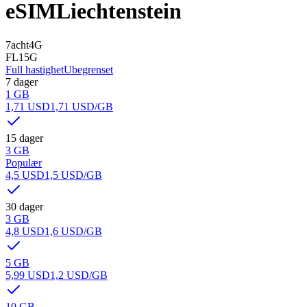
eSIM
Liechtenstein
7acht
4G
FL1
5G
Full hastighet
Ubegrenset
7 dager
1 GB
1,71 USD
1,71 USD
/GB
15 dager
3 GB
Populær
4,5 USD
1,5 USD
/GB
30 dager
3 GB
4,8 USD
1,6 USD
/GB
5 GB
5,99 USD
1,2 USD
/GB
10 GB