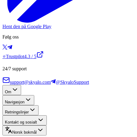
Hent den på Google Play
Følg oss
⭐
Trustpilot
4.3
/ 5
24/7 support
support@skyalo.com
@SkyaloSupport
Om
Navigasjon
Retningslinjer
Kontakt og sosialt
Norsk bokmål