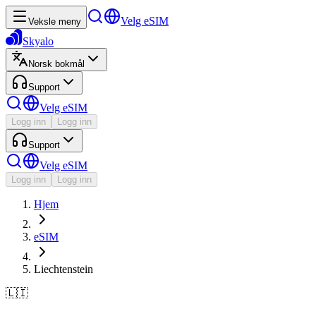
Velg eSIM
Veksle meny
Skyalo
Norsk bokmål
Support
Velg eSIM
Logg inn
Logg inn
Support
Velg eSIM
Logg inn
Logg inn
Hjem
eSIM
Liechtenstein
🇱🇮