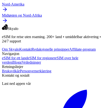
Nord-Amerika
Midtøsten og Nord-Afrika
Skyalo
eSIM for reise uten roaming. 200+ land • umiddelbar aktivering •
24/7 support
Om Skyalo
Kontakt
Redaksjonelle prinsipper
Affiliate-program
Navigasjon
eSIM for ett land
eSIM for regioner
eSIM over hele
verden
Blogg
Veiledninger
Retningslinjer
Bruksvilkår
Personvernerklæring
Kontakt og sosialt
Last ned appen vår