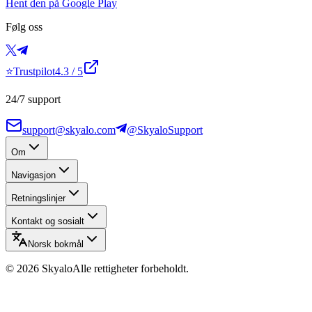
Hent den på Google Play
Følg oss
⭐
Trustpilot
4.3
/ 5
24/7 support
support@skyalo.com
@SkyaloSupport
Om
Navigasjon
Retningslinjer
Kontakt og sosialt
Norsk bokmål
©
2026
Skyalo
Alle rettigheter forbeholdt.