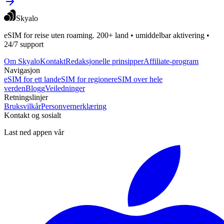
Skyalo
eSIM for reise uten roaming. 200+ land • umiddelbar aktivering •
24/7 support
Om Skyalo
Kontakt
Redaksjonelle prinsipper
Affiliate-program
Navigasjon
eSIM for ett land
eSIM for regioner
eSIM over hele
verden
Blogg
Veiledninger
Retningslinjer
Bruksvilkår
Personvernerklæring
Kontakt og sosialt
Last ned appen vår