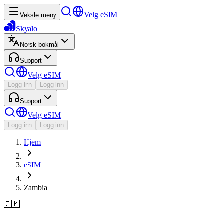
Velg eSIM
Veksle meny
Skyalo
Norsk bokmål
Support
Velg eSIM
Logg inn
Logg inn
Support
Velg eSIM
Logg inn
Logg inn
Hjem
eSIM
Zambia
🇿🇲