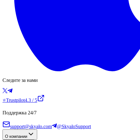
Следите за нами
⭐
Trustpilot
4.3
/ 5
Поддержка 24/7
support@skyalo.com
@SkyaloSupport
О компании