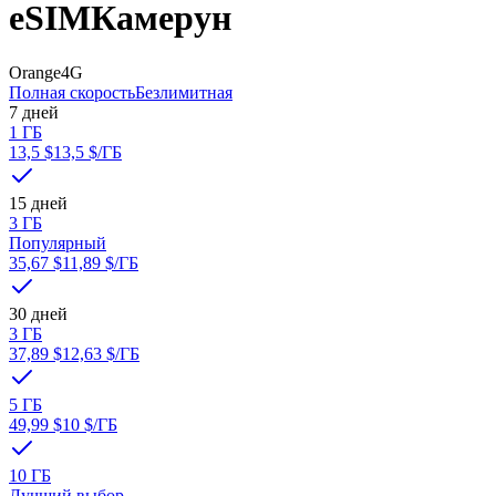
eSIM
Камерун
Orange
4G
Полная скорость
Безлимитная
7 дней
1 ГБ
13,5 $
13,5 $
/ГБ
15 дней
3 ГБ
Популярный
35,67 $
11,89 $
/ГБ
30 дней
3 ГБ
37,89 $
12,63 $
/ГБ
5 ГБ
49,99 $
10 $
/ГБ
10 ГБ
Лучший выбор