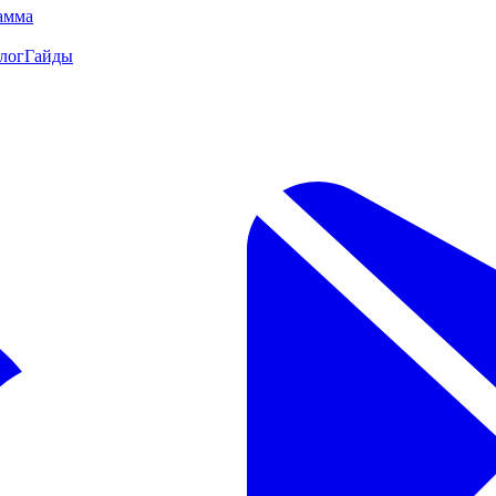
амма
лог
Гайды