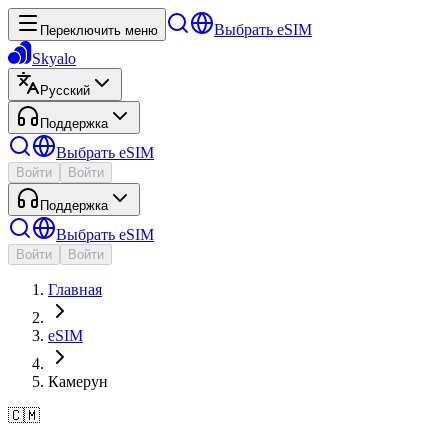
Выбрать eSIM
Переключить меню
Skyalo
Русский
Поддержка
Выбрать eSIM
Войти
Войти
Поддержка
Выбрать eSIM
Войти
Войти
Главная
eSIM
Камерун
🇨🇲