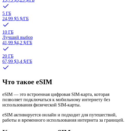
5 ГБ
24,99 $
5 $
/ГБ
10 ГБ
Лучший выбор
41,99 $
4,2 $
/ГБ
20 ГБ
67,99 $
3,4 $
/ГБ
Что такое eSIM
eSIM — это встроенная цифровая SIM-карта, которая
позволяет подключаться к мобильному интернету без
использования физической SIM-карты.
eSIM активируется онлайн и подходит для путешествий,
работы и временного использования интернета за границей.