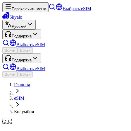
Выбрать eSIM
Переключить меню
Skyalo
Русский
Поддержка
Выбрать eSIM
Войти
Войти
Поддержка
Выбрать eSIM
Войти
Войти
Главная
eSIM
Колумбия
🇨🇴