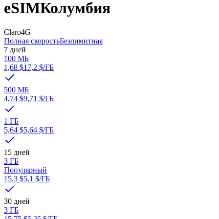
eSIM
Колумбия
Claro
4G
Полная скорость
Безлимитная
7 дней
100 МБ
1,68 $
17,2 $
/ГБ
500 МБ
4,74 $
9,71 $
/ГБ
1 ГБ
5,64 $
5,64 $
/ГБ
15 дней
3 ГБ
Популярный
15,3 $
5,1 $
/ГБ
30 дней
3 ГБ
15,75 $
5,25 $
/ГБ