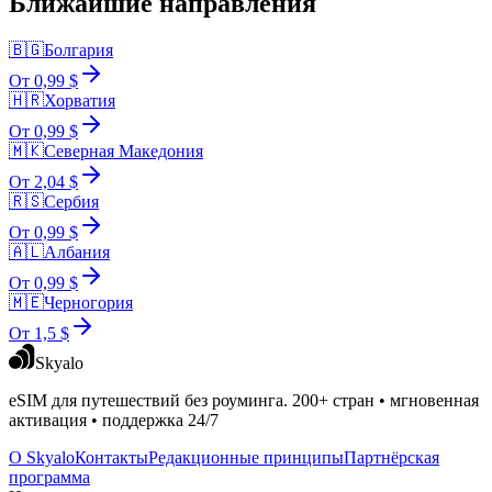
Ближайшие направления
🇧🇬
Болгария
От 0,99 $
🇭🇷
Хорватия
От 0,99 $
🇲🇰
Северная Македония
От 2,04 $
🇷🇸
Сербия
От 0,99 $
🇦🇱
Албания
От 0,99 $
🇲🇪
Черногория
От 1,5 $
Skyalo
eSIM для путешествий без роуминга. 200+ стран • мгновенная
активация • поддержка 24/7
О Skyalo
Контакты
Редакционные принципы
Партнёрская
программа