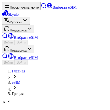
Выбрать eSIM
Переключить меню
Skyalo
Русский
Поддержка
Выбрать eSIM
Войти
Войти
Поддержка
Выбрать eSIM
Войти
Войти
Главная
eSIM
Греция
🇬🇷