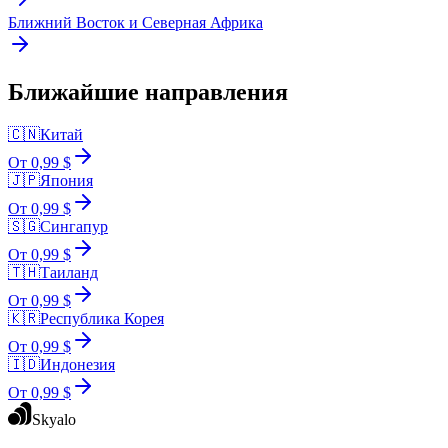
Ближний Восток и Северная Африка
Ближайшие направления
🇨🇳
Китай
От 0,99 $
🇯🇵
Япония
От 0,99 $
🇸🇬
Сингапур
От 0,99 $
🇹🇭
Таиланд
От 0,99 $
🇰🇷
Республика Корея
От 0,99 $
🇮🇩
Индонезия
От 0,99 $
Skyalo