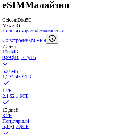
eSIM
Малайзия
CelcomDigi
5G
Maxis
5G
Полная скорость
Безлимитная
Со встроенным VPN
7 дней
100 МБ
0,99 $
10,14 $
/ГБ
500 МБ
1,2 $
2,46 $
/ГБ
1 ГБ
2,1 $
2,1 $
/ГБ
15 дней
3 ГБ
Популярный
5,1 $
1,7 $
/ГБ