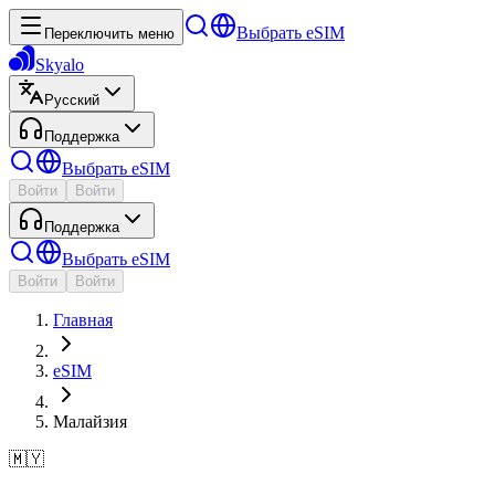
Выбрать eSIM
Переключить меню
Skyalo
Русский
Поддержка
Выбрать eSIM
Войти
Войти
Поддержка
Выбрать eSIM
Войти
Войти
Главная
eSIM
Малайзия
🇲🇾