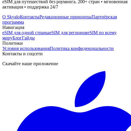
eSIM для путешествий без роуминга. 200+ стран • мгновенная
активация • поддержка 24/7
О Skyalo
Контакты
Редакционные принципы
Партнёрская
программа
Навигация
eSIM для одной страны
eSIM для регионов
eSIM по всему
миру
Блог
Гайды
Политики
Условия использования
Политика конфиденциальности
Контакты и соцсети
Скачайте наше приложение