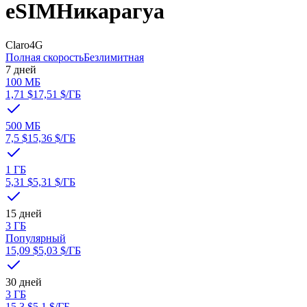
eSIM
Никарагуа
Claro
4G
Полная скорость
Безлимитная
7 дней
100 МБ
1,71 $
17,51 $
/ГБ
500 МБ
7,5 $
15,36 $
/ГБ
1 ГБ
5,31 $
5,31 $
/ГБ
15 дней
3 ГБ
Популярный
15,09 $
5,03 $
/ГБ
30 дней
3 ГБ
15,3 $
5,1 $
/ГБ