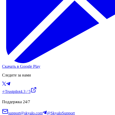
Скачать в Google Play
Следите за нами
⭐
Trustpilot
4.3
/ 5
Поддержка 24/7
support@skyalo.com
@SkyaloSupport