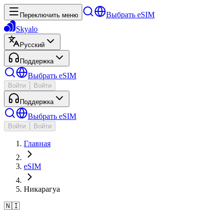
Выбрать eSIM
Переключить меню
Skyalo
Русский
Поддержка
Выбрать eSIM
Войти
Войти
Поддержка
Выбрать eSIM
Войти
Войти
Главная
eSIM
Никарагуа
🇳🇮