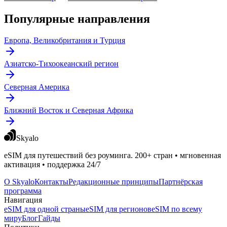
Популярные направления
Европа, Великобритания и Турция
Азиатско-Тихоокеанский регион
Северная Америка
Ближний Восток и Северная Африка
Skyalo
eSIM для путешествий без роуминга. 200+ стран • мгновенная
активация • поддержка 24/7
О Skyalo
Контакты
Редакционные принципы
Партнёрская
программа
Навигация
eSIM для одной страны
eSIM для регионов
eSIM по всему
миру
Блог
Гайды