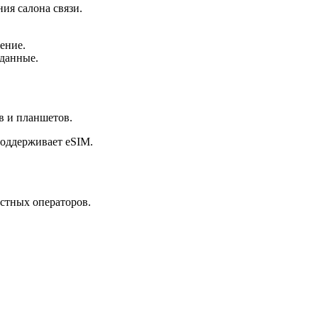
ия салона связи.
ение.
 данные.
в и планшетов.
поддерживает eSIM.
стных операторов.