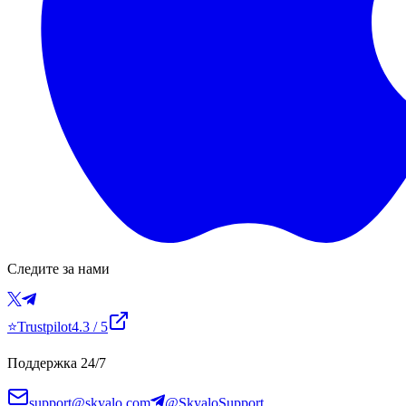
Следите за нами
⭐
Trustpilot
4.3
/ 5
Поддержка 24/7
support@skyalo.com
@SkyaloSupport