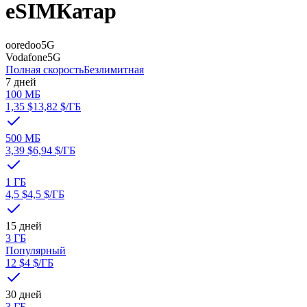
eSIM
Катар
ooredoo
5G
Vodafone
5G
Полная скорость
Безлимитная
7 дней
100 МБ
1,35 $
13,82 $
/ГБ
500 МБ
3,39 $
6,94 $
/ГБ
1 ГБ
4,5 $
4,5 $
/ГБ
15 дней
3 ГБ
Популярный
12 $
4 $
/ГБ
30 дней
3 ГБ