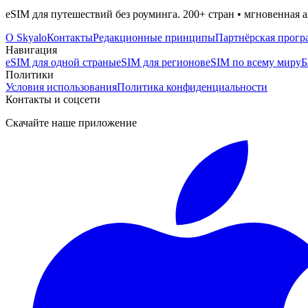
eSIM для путешествий без роуминга. 200+ стран • мгновенная а
О Skyalo
Контакты
Редакционные принципы
Партнёрская прогр
Навигация
eSIM для одной страны
eSIM для регионов
eSIM по всему миру
Б
Политики
Условия использования
Политика конфиденциальности
Контакты и соцсети
Скачайте наше приложение