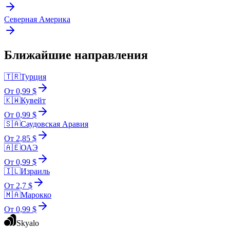
Северная Америка
Ближайшие направления
🇹🇷
Турция
От 0,99 $
🇰🇼
Кувейт
От 0,99 $
🇸🇦
Саудовская Аравия
От 2,85 $
🇦🇪
ОАЭ
От 0,99 $
🇮🇱
Израиль
От 2,7 $
🇲🇦
Марокко
От 0,99 $
Skyalo