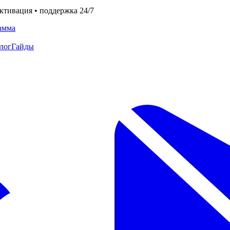
ктивация • поддержка 24/7
амма
лог
Гайды