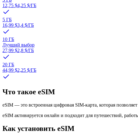
12,75 $
4,25 $
/ГБ
5 ГБ
16,99 $
3,4 $
/ГБ
10 ГБ
Лучший выбор
27,99 $
2,8 $
/ГБ
20 ГБ
44,99 $
2,25 $
/ГБ
Что такое eSIM
eSIM — это встроенная цифровая SIM-карта, которая позволяе
eSIM активируется онлайн и подходит для путешествий, работы
Как установить eSIM