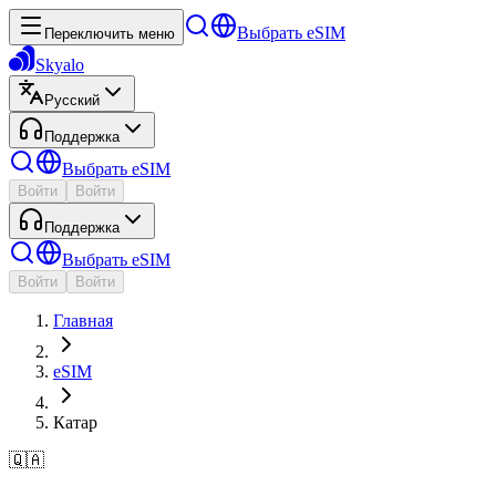
Выбрать eSIM
Переключить меню
Skyalo
Русский
Поддержка
Выбрать eSIM
Войти
Войти
Поддержка
Выбрать eSIM
Войти
Войти
Главная
eSIM
Катар
🇶🇦