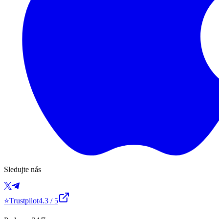
Sledujte nás
⭐
Trustpilot
4.3
/ 5