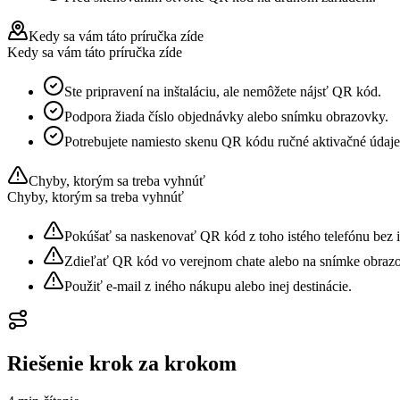
Kedy sa vám táto príručka zíde
Kedy sa vám táto príručka zíde
Ste pripravení na inštaláciu, ale nemôžete nájsť QR kód.
Podpora žiada číslo objednávky alebo snímku obrazovky.
Potrebujete namiesto skenu QR kódu ručné aktivačné údaje
Chyby, ktorým sa treba vyhnúť
Chyby, ktorým sa treba vyhnúť
Pokúšať sa naskenovať QR kód z toho istého telefónu bez 
Zdieľať QR kód vo verejnom chate alebo na snímke obraz
Použiť e-mail z iného nákupu alebo inej destinácie.
Riešenie krok za krokom