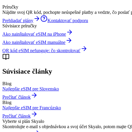
Príručky
Nájdite svoj QR kód, pochopte neúspešné platby a vedzte, čo poslať 
Prehliadať plány
Kontaktovať podporu
Súvisiace príručky
Ako nainštalovať eSIM na iPhone
Ako nainštalovať eSIM manuálne
QR kód eSIM nefunguje: čo skontrolovať
Súvisiace články
Blog
Najlepšie eSIM pre Slovensko
Prečítať článok
Blog
Najlepšie eSIM pre Francúzsko
Prečítať článok
Vyberte si plán Skyalo
Skontrolujte e-mail s objednávkou a svoj účet Skyalo, potom majte Q