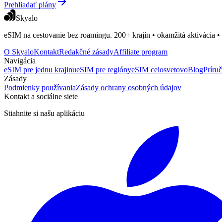
Prehliadať plány
Skyalo
eSIM na cestovanie bez roamingu. 200+ krajín • okamžitá aktivácia •
O Skyalo
Kontakt
Redakčné zásady
Affiliate program
Navigácia
eSIM pre jednu krajinu
eSIM pre regióny
eSIM celosvetovo
Blog
Príru
Zásady
Podmienky používania
Zásady ochrany osobných údajov
Kontakt a sociálne siete
Stiahnite si našu aplikáciu