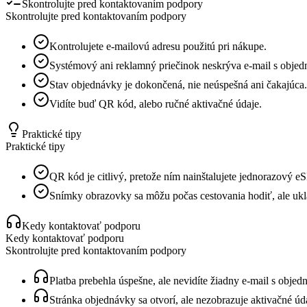
Skontrolujte pred kontaktovaním podpory
Skontrolujte pred kontaktovaním podpory
Kontrolujete e-mailovú adresu použitú pri nákupe.
Systémový ani reklamný priečinok neskrýva e-mail s objed
Stav objednávky je dokončená, nie neúspešná ani čakajúca.
Vidíte buď QR kód, alebo ručné aktivačné údaje.
Praktické tipy
Praktické tipy
QR kód je citlivý, pretože ním nainštalujete jednorazový eS
Snímky obrazovky sa môžu počas cestovania hodiť, ale ukl
Kedy kontaktovať podporu
Kedy kontaktovať podporu
Skontrolujte pred kontaktovaním podpory
Platba prebehla úspešne, ale nevidíte žiadny e-mail s obje
Stránka objednávky sa otvorí, ale nezobrazuje aktivačné úd