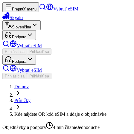
Vybrať eSIM
Prepnúť menu
Skyalo
Slovenčina
Podpora
Vybrať eSIM
Prihlásiť sa
Prihlásiť sa
Podpora
Vybrať eSIM
Prihlásiť sa
Prihlásiť sa
Domov
Príručky
Kde nájdete QR kód eSIM a údaje o objednávke
Objednávky a podpora
4 min
čítanie
Jednoduché