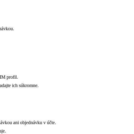
návkou.
IM profil.
adajte ich súkromne.
dnávkou ani objednávku v účte.
aje.