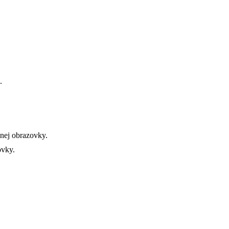
.
inej obrazovky.
ovky.