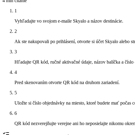
4 min
čítanie
1
Vyhľadajte vo svojom e-maile Skyalo a názov destinácie.
2
Ak ste nakupovali po prihlásení, otvorte si účet Skyalo alebo s
3
Hľadajte QR kód, ručné aktivačné údaje, názov balíčka a číslo
4
Pred skenovaním otvorte QR kód na druhom zariadení.
5
Uložte si číslo objednávky na miesto, ktoré budete mať počas c
6
QR kód nezverejňujte verejne ani ho neposielajte nikomu okre