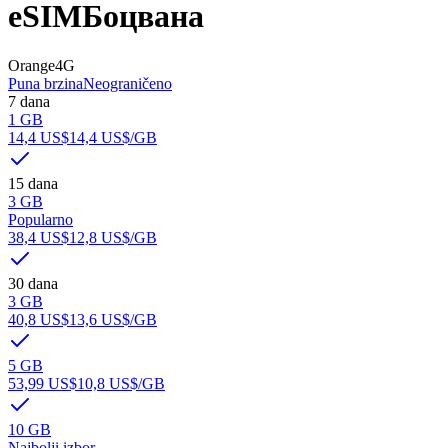
eSIM
Боцвана
Orange
4G
Puna brzina
Neograničeno
7 dana
1 GB
14,4 US$
14,4 US$
/GB
15 dana
3 GB
Popularno
38,4 US$
12,8 US$
/GB
30 dana
3 GB
40,8 US$
13,6 US$
/GB
5 GB
53,99 US$
10,8 US$
/GB
10 GB
Najbolji izbor