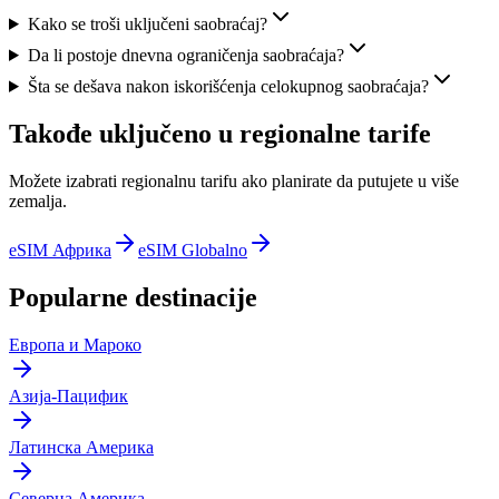
Kako se troši uključeni saobraćaj?
Da li postoje dnevna ograničenja saobraćaja?
Šta se dešava nakon iskorišćenja celokupnog saobraćaja?
Takođe uključeno u regionalne tarife
Možete izabrati regionalnu tarifu ako planirate da putujete u više
zemalja.
eSIM Африка
eSIM Globalno
Popularne destinacije
Европа и Мароко
Азија-Пацифик
Латинска Америка
Северна Америка