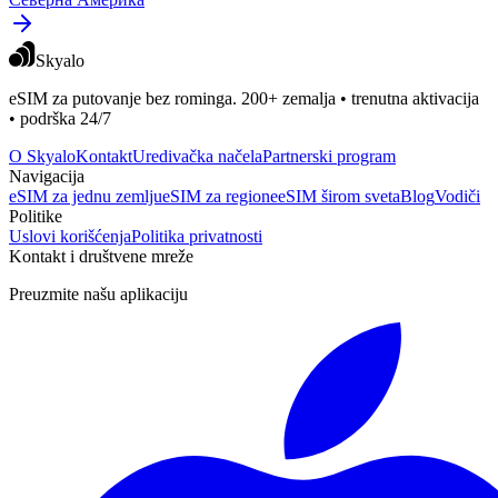
Skyalo
eSIM za putovanje bez rominga. 200+ zemalja • trenutna aktivacija
• podrška 24/7
O Skyalo
Kontakt
Uredivačka načela
Partnerski program
Navigacija
eSIM za jednu zemlju
eSIM za regione
eSIM širom sveta
Blog
Vodiči
Politike
Uslovi korišćenja
Politika privatnosti
Kontakt i društvene mreže
Preuzmite našu aplikaciju