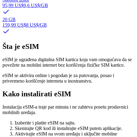
95,99 US$
9,6 US$
/GB
20 GB
159,99 US$
8 US$
/GB
Šta je eSIM
eSIM je ugrađena digitalna SIM kartica koja vam omogućava da se
povežete na mobilni internet bez korišćenja fizičke SIM kartice.
eSIM se aktivira online i pogodan je za putovanja, posao i
privremeno korišćenje interneta u inostranstvu.
Kako instalirati eSIM
Instalacija eSIM-a traje par minuta i ne zahteva posetu prodavnici
mobilnih uređaja.
Izaberite i platite eSIM na sajtu.
Skenirajte QR kod ili instalirajte eSIM putem aplikacije.
Aktivirajte eSIM na svom uređaju i uključite mobilne