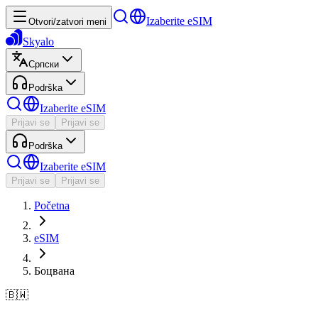
Izaberite eSIM
Otvori/zatvori meni
Skyalo
Српски
Podrška
Izaberite eSIM
Prijavi se
Prijavi se
Podrška
Izaberite eSIM
Prijavi se
Prijavi se
Početna
eSIM
Боцвана
🇧🇼