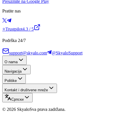
Preuzmite na Google Play
Pratite nas
⭐
Trustpilot
4.3
/ 5
Podrška 24/7
support@skyalo.com
@SkyaloSupport
O nama
Navigacija
Politike
Kontakt i društvene mreže
Српски
©
2026
Skyalo
Sva prava zadržana.