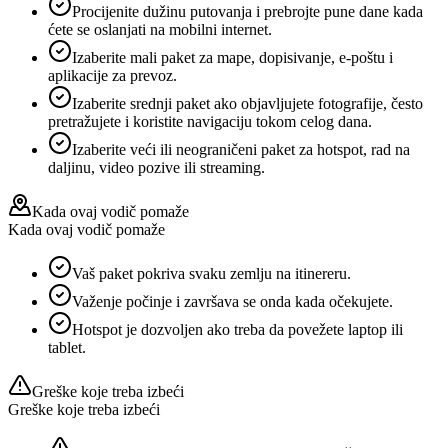
Procijenite dužinu putovanja i prebrojte pune dane kada
ćete se oslanjati na mobilni internet.
Izaberite mali paket za mape, dopisivanje, e‑poštu i
aplikacije za prevoz.
Izaberite srednji paket ako objavljujete fotografije, često
pretražujete i koristite navigaciju tokom celog dana.
Izaberite veći ili neograničeni paket za hotspot, rad na
daljinu, video pozive ili streaming.
Kada ovaj vodič pomaže
Kada ovaj vodič pomaže
Vaš paket pokriva svaku zemlju na itinereru.
Važenje počinje i završava se onda kada očekujete.
Hotspot je dozvoljen ako treba da povežete laptop ili
tablet.
Greške koje treba izbeći
Greške koje treba izbeći