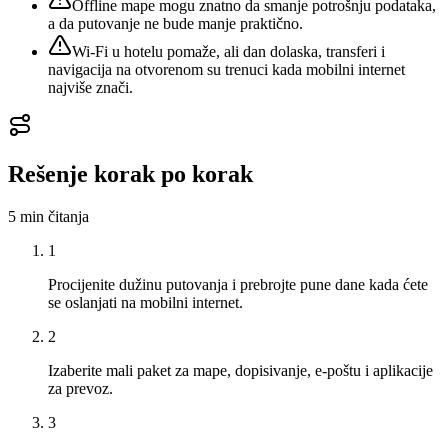
Offline mape mogu znatno da smanje potrošnju podataka,
a da putovanje ne bude manje praktično.
Wi‑Fi u hotelu pomaže, ali dan dolaska, transferi i
navigacija na otvorenom su trenuci kada mobilni internet
najviše znači.
Rešenje korak po korak
5 min
čitanja
1
Procijenite dužinu putovanja i prebrojte pune dane kada ćete
se oslanjati na mobilni internet.
2
Izaberite mali paket za mape, dopisivanje, e‑poštu i aplikacije
za prevoz.
3