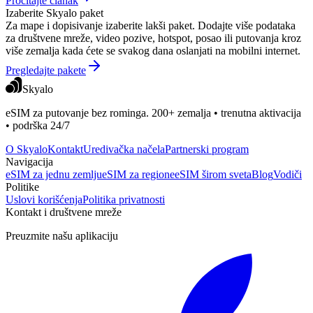
Pročitajte članak
Izaberite Skyalo paket
Za mape i dopisivanje izaberite lakši paket. Dodajte više podataka
za društvene mreže, video pozive, hotspot, posao ili putovanja kroz
više zemalja kada ćete se svakog dana oslanjati na mobilni internet.
Pregledajte pakete
Skyalo
eSIM za putovanje bez rominga. 200+ zemalja • trenutna aktivacija
• podrška 24/7
O Skyalo
Kontakt
Uredivačka načela
Partnerski program
Navigacija
eSIM za jednu zemlju
eSIM za regione
eSIM širom sveta
Blog
Vodiči
Politike
Uslovi korišćenja
Politika privatnosti
Kontakt i društvene mreže
Preuzmite našu aplikaciju