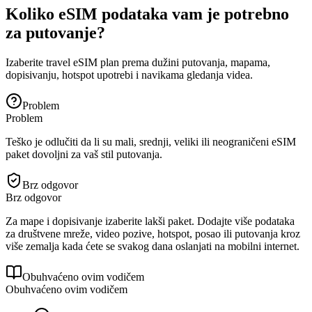
Koliko eSIM podataka vam je potrebno
za putovanje?
Izaberite travel eSIM plan prema dužini putovanja, mapama,
dopisivanju, hotspot upotrebi i navikama gledanja videa.
Problem
Problem
Teško je odlučiti da li su mali, srednji, veliki ili neograničeni eSIM
paket dovoljni za vaš stil putovanja.
Brz odgovor
Brz odgovor
Za mape i dopisivanje izaberite lakši paket. Dodajte više podataka
za društvene mreže, video pozive, hotspot, posao ili putovanja kroz
više zemalja kada ćete se svakog dana oslanjati na mobilni internet.
Obuhvaćeno ovim vodičem
Obuhvaćeno ovim vodičem