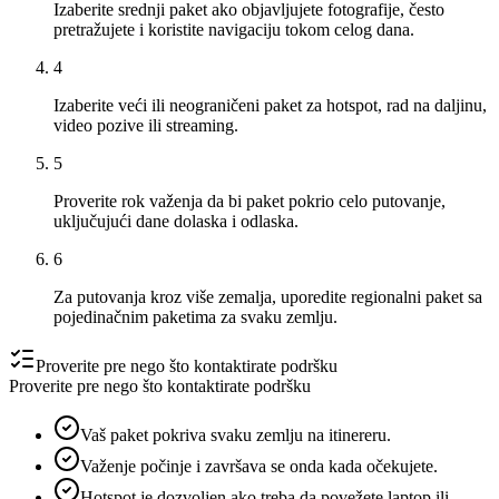
Izaberite srednji paket ako objavljujete fotografije, često
pretražujete i koristite navigaciju tokom celog dana.
4
Izaberite veći ili neograničeni paket za hotspot, rad na daljinu,
video pozive ili streaming.
5
Proverite rok važenja da bi paket pokrio celo putovanje,
uključujući dane dolaska i odlaska.
6
Za putovanja kroz više zemalja, uporedite regionalni paket sa
pojedinačnim paketima za svaku zemlju.
Proverite pre nego što kontaktirate podršku
Proverite pre nego što kontaktirate podršku
Vaš paket pokriva svaku zemlju na itinereru.
Važenje počinje i završava se onda kada očekujete.
Hotspot je dozvoljen ako treba da povežete laptop ili