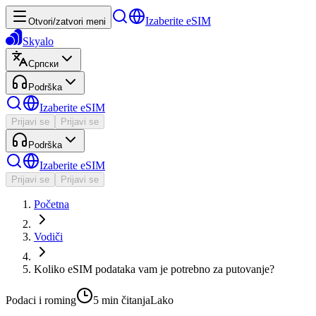
Izaberite eSIM
Otvori/zatvori meni
Skyalo
Српски
Podrška
Izaberite eSIM
Prijavi se
Prijavi se
Podrška
Izaberite eSIM
Prijavi se
Prijavi se
Početna
Vodiči
Koliko eSIM podataka vam je potrebno za putovanje?
Podaci i roming
5 min
čitanja
Lako