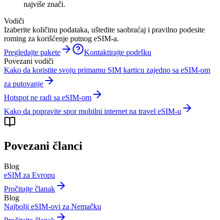
najviše znači.
Vodiči
Izaberite količinu podataka, uštedite saobraćaj i pravilno podesite
roming za korišćenje putnog eSIM-a.
Pregledajte pakete
Kontaktirajte podršku
Povezani vodiči
Kako da koristite svoju primarnu SIM karticu zajedno sa eSIM-om
za putovanje
Hotspot ne radi sa eSIM-om
Kako da popravite spor mobilni internet na travel eSIM-u
Povezani članci
Blog
eSIM za Evropu
Pročitajte članak
Blog
Najbolji eSIM-ovi za Nemačku