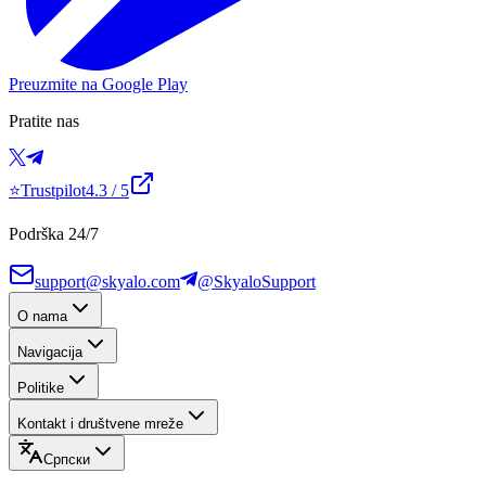
Preuzmite na Google Play
Pratite nas
⭐
Trustpilot
4.3
/ 5
Podrška 24/7
support@skyalo.com
@SkyaloSupport
O nama
Navigacija
Politike
Kontakt i društvene mreže
Српски