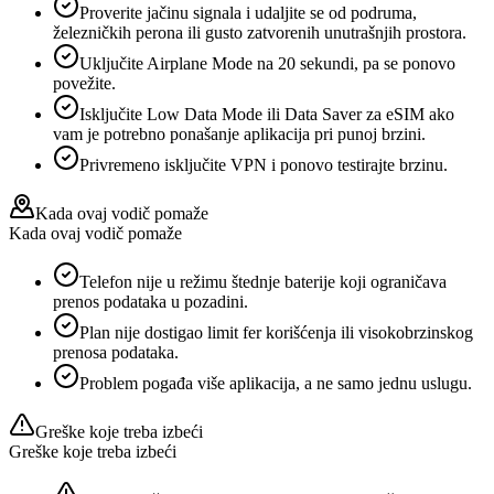
Proverite jačinu signala i udaljite se od podruma,
železničkih perona ili gusto zatvorenih unutrašnjih prostora.
Uključite Airplane Mode na 20 sekundi, pa se ponovo
povežite.
Isključite Low Data Mode ili Data Saver za eSIM ako
vam je potrebno ponašanje aplikacija pri punoj brzini.
Privremeno isključite VPN i ponovo testirajte brzinu.
Kada ovaj vodič pomaže
Kada ovaj vodič pomaže
Telefon nije u režimu štednje baterije koji ograničava
prenos podataka u pozadini.
Plan nije dostigao limit fer korišćenja ili visokobrzinskog
prenosa podataka.
Problem pogađa više aplikacija, a ne samo jednu uslugu.
Greške koje treba izbeći
Greške koje treba izbeći