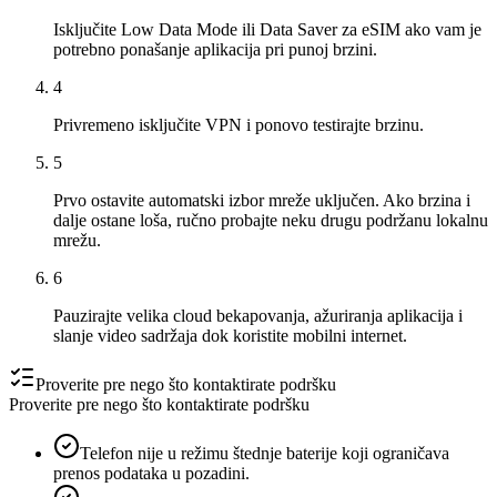
Isključite Low Data Mode ili Data Saver za eSIM ako vam je
potrebno ponašanje aplikacija pri punoj brzini.
4
Privremeno isključite VPN i ponovo testirajte brzinu.
5
Prvo ostavite automatski izbor mreže uključen. Ako brzina i
dalje ostane loša, ručno probajte neku drugu podržanu lokalnu
mrežu.
6
Pauzirajte velika cloud bekapovanja, ažuriranja aplikacija i
slanje video sadržaja dok koristite mobilni internet.
Proverite pre nego što kontaktirate podršku
Proverite pre nego što kontaktirate podršku
Telefon nije u režimu štednje baterije koji ograničava
prenos podataka u pozadini.