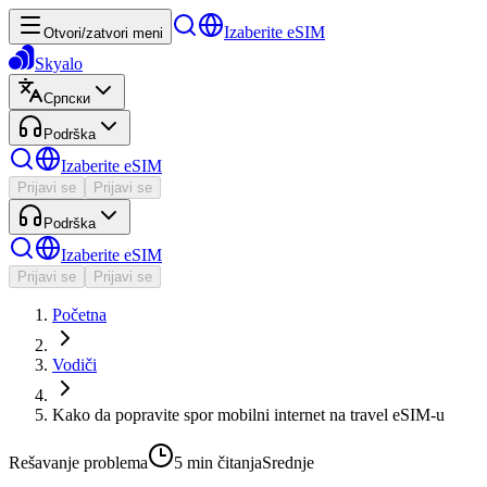
Izaberite eSIM
Otvori/zatvori meni
Skyalo
Српски
Podrška
Izaberite eSIM
Prijavi se
Prijavi se
Podrška
Izaberite eSIM
Prijavi se
Prijavi se
Početna
Vodiči
Kako da popravite spor mobilni internet na travel eSIM-u
Rešavanje problema
5 min
čitanja
Srednje