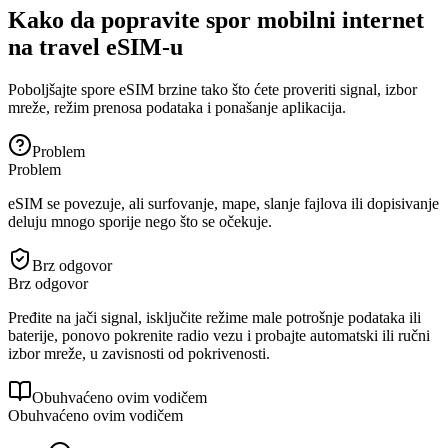
Kako da popravite spor mobilni internet
na travel eSIM-u
Poboljšajte spore eSIM brzine tako što ćete proveriti signal, izbor
mreže, režim prenosa podataka i ponašanje aplikacija.
Problem
Problem
eSIM se povezuje, ali surfovanje, mape, slanje fajlova ili dopisivanje
deluju mnogo sporije nego što se očekuje.
Brz odgovor
Brz odgovor
Pređite na jači signal, isključite režime male potrošnje podataka ili
baterije, ponovo pokrenite radio vezu i probajte automatski ili ručni
izbor mreže, u zavisnosti od pokrivenosti.
Obuhvaćeno ovim vodičem
Obuhvaćeno ovim vodičem