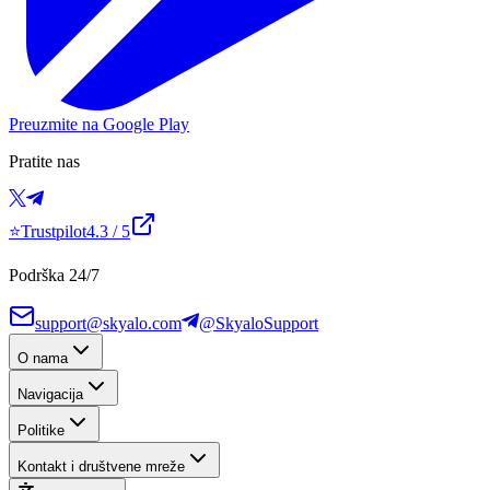
Preuzmite na Google Play
Pratite nas
⭐
Trustpilot
4.3
/ 5
Podrška 24/7
support@skyalo.com
@SkyaloSupport
O nama
Navigacija
Politike
Kontakt i društvene mreže