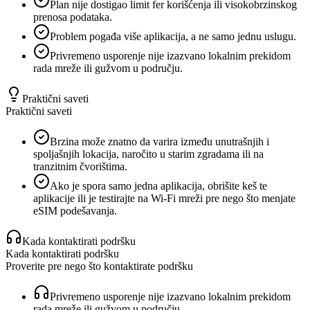
Plan nije dostigao limit fer korišćenja ili visokobrzinskog
prenosa podataka.
Problem pogađa više aplikacija, a ne samo jednu uslugu.
Privremeno usporenje nije izazvano lokalnim prekidom
rada mreže ili gužvom u području.
Praktični saveti
Praktični saveti
Brzina može znatno da varira između unutrašnjih i
spoljašnjih lokacija, naročito u starim zgradama ili na
tranzitnim čvorištima.
Ako je spora samo jedna aplikacija, obrišite keš te
aplikacije ili je testirajte na Wi‑Fi mreži pre nego što menjate
eSIM podešavanja.
Kada kontaktirati podršku
Kada kontaktirati podršku
Proverite pre nego što kontaktirate podršku
Privremeno usporenje nije izazvano lokalnim prekidom
rada mreže ili gužvom u području.