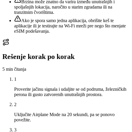
Brzina može znatno da varira između unutrašnjih i
spoljašnjih lokacija, naročito u starim zgradama ili na
tranzitnim čvorištima.
Ako je spora samo jedna aplikacija, obrišite keš te
aplikacije ili je testirajte na Wi‑Fi mreži pre nego što menjate
eSIM podešavanja.
Rešenje korak po korak
5 min
čitanja
1
Proverite jačinu signala i udaljite se od podruma, železničkih
perona ili gusto zatvorenih unutrašnjih prostora.
2
Uključite Airplane Mode na 20 sekundi, pa se ponovo
povežite.
3