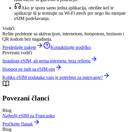
Ako je spora samo jedna aplikacija, obrišite keš te
aplikacije ili je testirajte na Wi‑Fi mreži pre nego što menjate
eSIM podešavanja.
Vodiči
Rešite probleme sa aktivacijom, internetom, hotspotom, brzinom i
QR kodom bez nagađanja.
Pregledajte pakete
Kontaktirajte podršku
Povezani vodiči
Instaliran eSIM, ali nema interneta: brza rešenja
Hotspot ne radi sa eSIM-om
Koliko eSIM podataka vam je potrebno za putovanje?
Povezani članci
Blog
Najbolji eSIM za Francusku
Pročitajte članak
Blog