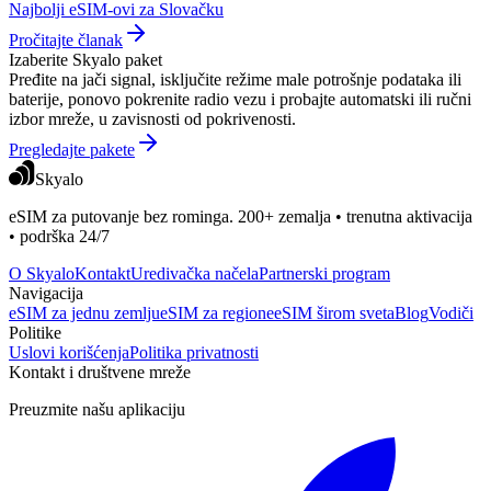
Najbolji eSIM-ovi za Slovačku
Pročitajte članak
Izaberite Skyalo paket
Pređite na jači signal, isključite režime male potrošnje podataka ili
baterije, ponovo pokrenite radio vezu i probajte automatski ili ručni
izbor mreže, u zavisnosti od pokrivenosti.
Pregledajte pakete
Skyalo
eSIM za putovanje bez rominga. 200+ zemalja • trenutna aktivacija
• podrška 24/7
O Skyalo
Kontakt
Uredivačka načela
Partnerski program
Navigacija
eSIM za jednu zemlju
eSIM za regione
eSIM širom sveta
Blog
Vodiči
Politike
Uslovi korišćenja
Politika privatnosti
Kontakt i društvene mreže
Preuzmite našu aplikaciju