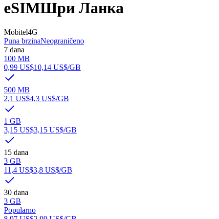
eSIM
Шри Ланка
Mobitel
4G
Puna brzina
Neograničeno
7 dana
100 MB
0,99 US$
10,14 US$
/GB
500 MB
2,1 US$
4,3 US$
/GB
1 GB
3,15 US$
3,15 US$
/GB
15 dana
3 GB
11,4 US$
3,8 US$
/GB
30 dana
3 GB
Popularno
8,97 US$
2,99 US$
/GB