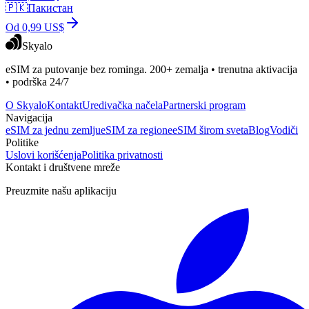
🇵🇰
Пакистан
Od 0,99 US$
Skyalo
eSIM za putovanje bez rominga. 200+ zemalja • trenutna aktivacija
• podrška 24/7
O Skyalo
Kontakt
Uredivačka načela
Partnerski program
Navigacija
eSIM za jednu zemlju
eSIM za regione
eSIM širom sveta
Blog
Vodiči
Politike
Uslovi korišćenja
Politika privatnosti
Kontakt i društvene mreže
Preuzmite našu aplikaciju