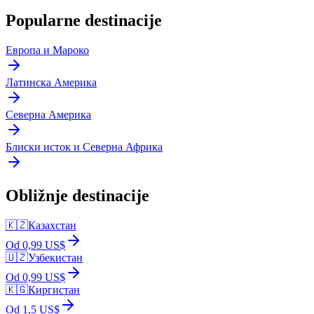
Popularne destinacije
Европа и Мароко
Латинска Америка
Северна Америка
Блиски исток и Северна Африка
Obližnje destinacije
🇰🇿
Казахстан
Od 0,99 US$
🇺🇿
Узбекистан
Od 0,99 US$
🇰🇬
Киргистан
Od 1,5 US$