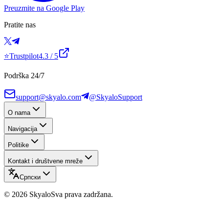
Preuzmite na Google Play
Pratite nas
⭐
Trustpilot
4.3
/ 5
Podrška 24/7
support@skyalo.com
@SkyaloSupport
O nama
Navigacija
Politike
Kontakt i društvene mreže
Српски
©
2026
Skyalo
Sva prava zadržana.