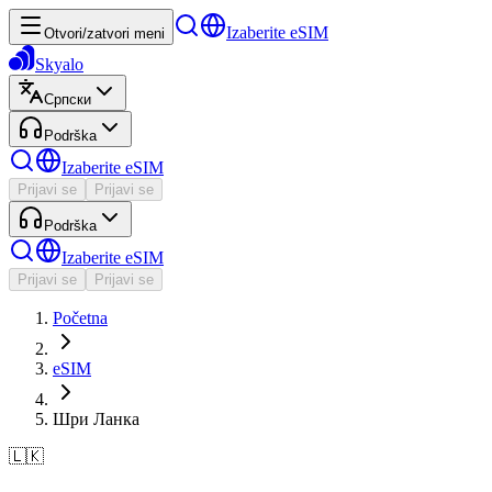
Izaberite eSIM
Otvori/zatvori meni
Skyalo
Српски
Podrška
Izaberite eSIM
Prijavi se
Prijavi se
Podrška
Izaberite eSIM
Prijavi se
Prijavi se
Početna
eSIM
Шри Ланка
🇱🇰