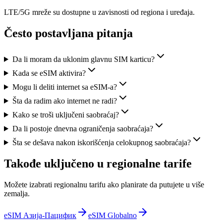
LTE/5G mreže su dostupne u zavisnosti od regiona i uređaja.
Često postavljana pitanja
Da li moram da uklonim glavnu SIM karticu?
Kada se eSIM aktivira?
Mogu li deliti internet sa eSIM-a?
Šta da radim ako internet ne radi?
Kako se troši uključeni saobraćaj?
Da li postoje dnevna ograničenja saobraćaja?
Šta se dešava nakon iskorišćenja celokupnog saobraćaja?
Takođe uključeno u regionalne tarife
Možete izabrati regionalnu tarifu ako planirate da putujete u više
zemalja.
eSIM Азија-Пацифик
eSIM Globalno