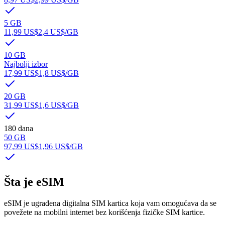
5 GB
11,99 US$
2,4 US$
/GB
10 GB
Najbolji izbor
17,99 US$
1,8 US$
/GB
20 GB
31,99 US$
1,6 US$
/GB
180 dana
50 GB
97,99 US$
1,96 US$
/GB
Šta je eSIM
eSIM je ugrađena digitalna SIM kartica koja vam omogućava da se
povežete na mobilni internet bez korišćenja fizičke SIM kartice.