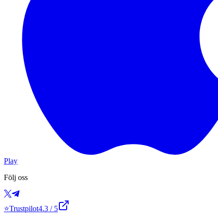
Play
Följ oss
⭐
Trustpilot
4.3
/ 5