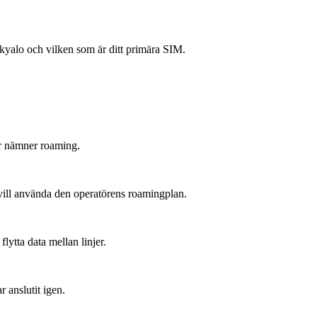
Skyalo och vilken som är ditt primära SIM.
r nämner roaming.
vill använda den operatörens roamingplan.
lytta data mellan linjer.
r anslutit igen.