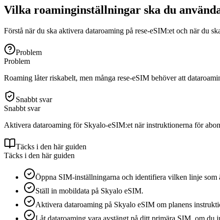
Vilka roaminginställningar ska du använd
Förstå när du ska aktivera dataroaming på rese-eSIM:et och när du ska 
Problem
Problem
Roaming låter riskabelt, men många rese-eSIM behöver att dataroaming 
Snabbt svar
Snabbt svar
Aktivera dataroaming för Skyalo-eSIM:et när instruktionerna för abo
Täcks i den här guiden
Täcks i den här guiden
Öppna SIM-inställningarna och identifiera vilken linje som 
Ställ in mobildata på Skyalo eSIM.
Aktivera dataroaming på Skyalo eSIM om planens instrukt
Låt dataroaming vara avstängt på ditt primära SIM, om du i