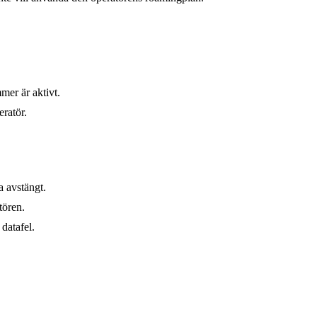
mer är aktivt.
eratör.
a avstängt.
tören.
datafel.