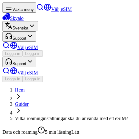
Välj eSIM
Växla meny
Skyalo
Svenska
Support
Välj eSIM
Logga in
Logga in
Support
Välj eSIM
Logga in
Logga in
Hem
Guider
Vilka roaminginställningar ska du använda med ett eSIM?
Data och roaming
5 min
läsning
Lätt