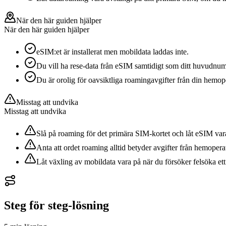
När den här guiden hjälper
När den här guiden hjälper
eSIM:et är installerat men mobildata laddas inte.
Du vill ha rese-data från eSIM samtidigt som ditt huvudnum
Du är orolig för oavsiktliga roamingavgifter från din hemop
Misstag att undvika
Misstag att undvika
Slå på roaming för det primära SIM-kortet och låt eSIM var
Anta att ordet roaming alltid betyder avgifter från hemopera
Låt växling av mobildata vara på när du försöker felsöka ett 
Steg för steg-lösning