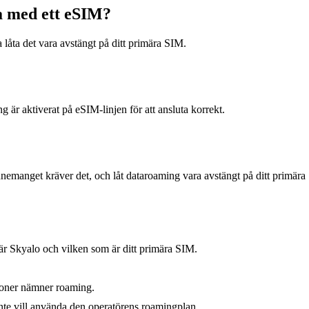
a med ett eSIM?
låta det vara avstängt på ditt primära SIM.
är aktiverat på eSIM-linjen för att ansluta korrekt.
nnemanget kräver det, och låt dataroaming vara avstängt på ditt primä
är Skyalo och vilken som är ditt primära SIM.
ioner nämner roaming.
nte vill använda den operatörens roamingplan.