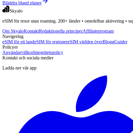
Bläddra bland planer
Skyalo
eSIM för resor utan roaming. 200+ länder • omedelbar aktivering • su
Om Skyalo
Kontakt
Redaktionella principer
Affiliateprogram
Navigering
eSIM för ett land
eSIM för regioner
eSIM världen över
Blogg
Guider
Policyer
Användarvillkor
Integritetspolicy
Kontakt och sociala medier
Ladda ner vår app