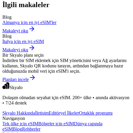
İlgili makaleler
Blog
Almanya için en iyi eSIM'ler
Makaleyi oku
Blog
İtalya için en iyi eSIM
Makaleyi oku
Bir Skyalo planı seçin
İndirilen bir SIM eklemek için SIM yöneticisini veya Ağ ayarlarını
kullanın, Skyalo QR kodunu tarayın, ardından bağlanmaya hazır
olduğunuzda mobil veri için eSIM'i seçin.
Planları incele
Skyalo
Dolaşım olmadan seyahat için eSIM. 200+ ülke • anında aktivasyon
• 7/24 destek
Skyalo Hakkında
İletişim
Editöryel İlkeler
Ortaklık programı
Navigasyon
Tek ülke için eSIM
Bölgeler için eSIM
Dünya çapında
eSIM
Blog
Rehberler