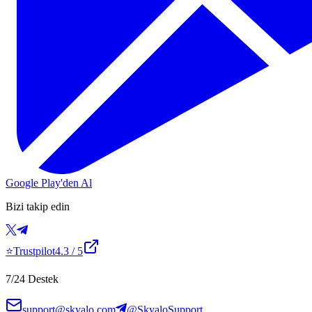
Google Play'den Al
Bizi takip edin
⭐
Trustpilot
4.3
/ 5
7/24 Destek
support@skyalo.com
@SkyaloSupport