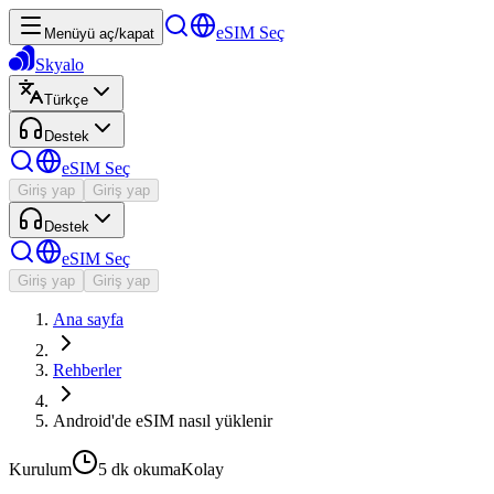
eSIM Seç
Menüyü aç/kapat
Skyalo
Türkçe
Destek
eSIM Seç
Giriş yap
Giriş yap
Destek
eSIM Seç
Giriş yap
Giriş yap
Ana sayfa
Rehberler
Android'de eSIM nasıl yüklenir
Kurulum
5 dk
okuma
Kolay