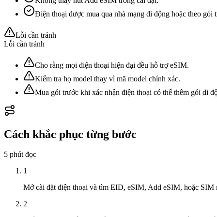
Không thấy nút Add eSIM trong cài đặt.
Điện thoại được mua qua nhà mạng di động hoặc theo gói t
Lỗi cần tránh
Lỗi cần tránh
Cho rằng mọi điện thoại hiện đại đều hỗ trợ eSIM.
Kiểm tra họ model thay vì mã model chính xác.
Mua gói trước khi xác nhận điện thoại có thể thêm gói di đ
Cách khắc phục từng bước
5 phút
đọc
1
Mở cài đặt điện thoại và tìm EID, eSIM, Add eSIM, hoặc SIM
2