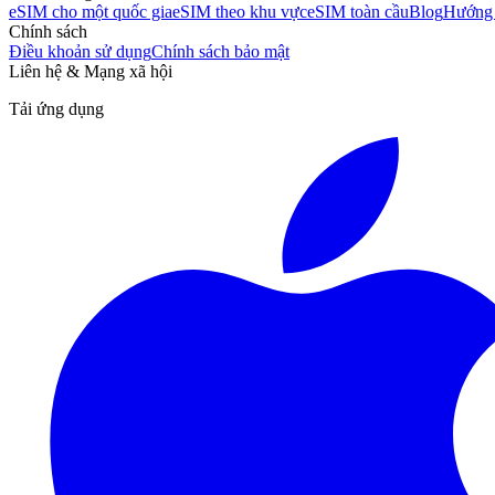
eSIM cho một quốc gia
eSIM theo khu vực
eSIM toàn cầu
Blog
Hướng
Chính sách
Điều khoản sử dụng
Chính sách bảo mật
Liên hệ & Mạng xã hội
Tải ứng dụng