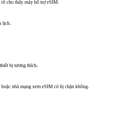
t rõ cho thấy máy hỗ trợ eSIM.
 lịch.
hiết bị tương thích.
bị hoặc nhà mạng xem eSIM có bị chặn không.