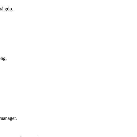
rả góp.
ộng.
 manager.