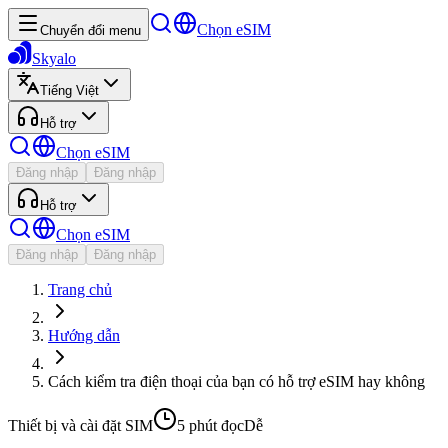
Chọn eSIM
Chuyển đổi menu
Skyalo
Tiếng Việt
Hỗ trợ
Chọn eSIM
Đăng nhập
Đăng nhập
Hỗ trợ
Chọn eSIM
Đăng nhập
Đăng nhập
Trang chủ
Hướng dẫn
Cách kiểm tra điện thoại của bạn có hỗ trợ eSIM hay không
Thiết bị và cài đặt SIM
5 phút
đọc
Dễ