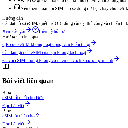
Wi-Fi sẽ giữ kết nối cho đến khi hồ sơ eSIM tải xuống hoàn 
Nếu điện thoại hỏi SIM nào sẽ dùng dữ liệu, hãy chọn eSIM
Hướng dẫn
Cài đặt hồ sơ eSIM, quét mã QR, dùng cài đặt thủ công và chuẩn bị k
Xem các gói
Liên hệ hỗ trợ
Hướng dẫn liên quan
QR code eSIM không hoạt động: cần kiểm tra gì
Cần làm gì nếu eSIM của bạn không kích hoạt
Đã cài eSIM nhưng không có internet: cách khắc phục nhanh
Bài viết liên quan
Blog
eSIM tốt nhất cho Đức
Đọc bài viết
Blog
eSIM tốt nhất cho Ý
Đọc bài viết