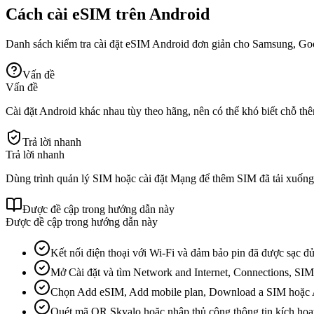
Cách cài eSIM trên Android
Danh sách kiểm tra cài đặt eSIM Android đơn giản cho Samsung, Googl
Vấn đề
Vấn đề
Cài đặt Android khác nhau tùy theo hãng, nên có thể khó biết chỗ t
Trả lời nhanh
Trả lời nhanh
Dùng trình quản lý SIM hoặc cài đặt Mạng để thêm SIM đã tải xuống,
Được đề cập trong hướng dẫn này
Được đề cập trong hướng dẫn này
Kết nối điện thoại với Wi-Fi và đảm bảo pin đã được sạc đủ
Mở Cài đặt và tìm Network and Internet, Connections, SI
Chọn Add eSIM, Add mobile plan, Download a SIM hoặc A
Quét mã QR Skyalo hoặc nhập thủ công thông tin kích hoạ