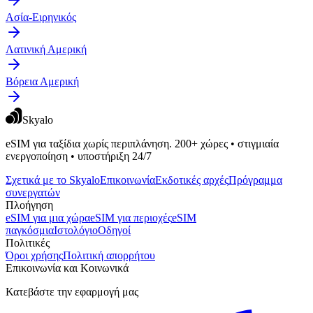
Ασία-Ειρηνικός
Λατινική Αμερική
Βόρεια Αμερική
Skyalo
eSIM για ταξίδια χωρίς περιπλάνηση. 200+ χώρες • στιγμιαία
ενεργοποίηση • υποστήριξη 24/7
Σχετικά με το Skyalo
Επικοινωνία
Εκδοτικές αρχές
Πρόγραμμα
συνεργατών
Πλοήγηση
eSIM για μια χώρα
eSIM για περιοχές
eSIM
παγκόσμια
Ιστολόγιο
Οδηγοί
Πολιτικές
Όροι χρήσης
Πολιτική απορρήτου
Επικοινωνία και Κοινωνικά
Κατεβάστε την εφαρμογή μας