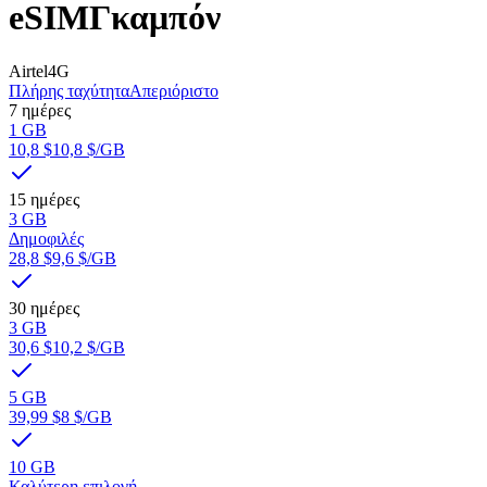
eSIM
Γκαμπόν
Airtel
4G
Πλήρης ταχύτητα
Απεριόριστο
7 ημέρες
1 GB
10,8 $
10,8 $
/GB
15 ημέρες
3 GB
Δημοφιλές
28,8 $
9,6 $
/GB
30 ημέρες
3 GB
30,6 $
10,2 $
/GB
5 GB
39,99 $
8 $
/GB
10 GB
Καλύτερη επιλογή