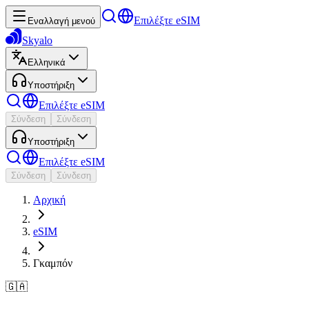
Επιλέξτε eSIM
Εναλλαγή μενού
Skyalo
Ελληνικά
Υποστήριξη
Επιλέξτε eSIM
Σύνδεση
Σύνδεση
Υποστήριξη
Επιλέξτε eSIM
Σύνδεση
Σύνδεση
Αρχική
eSIM
Γκαμπόν
🇬🇦