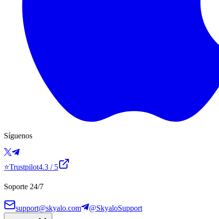
Síguenos
⭐
Trustpilot
4.3
/ 5
Soporte 24/7
support@skyalo.com
@SkyaloSupport