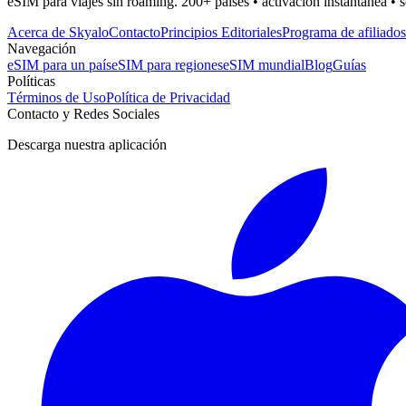
eSIM para viajes sin roaming. 200+ países • activación instantánea • 
Acerca de Skyalo
Contacto
Principios Editoriales
Programa de afiliados
Navegación
eSIM para un país
eSIM para regiones
eSIM mundial
Blog
Guías
Políticas
Términos de Uso
Política de Privacidad
Contacto y Redes Sociales
Descarga nuestra aplicación