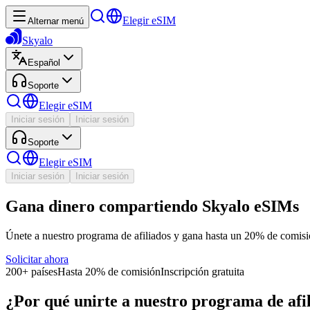
Elegir eSIM
Alternar menú
Skyalo
Español
Soporte
Elegir eSIM
Iniciar sesión
Iniciar sesión
Soporte
Elegir eSIM
Iniciar sesión
Iniciar sesión
Gana dinero compartiendo Skyalo eSIMs
Únete a nuestro programa de afiliados y gana hasta un 20% de comisión
Solicitar ahora
200+ países
Hasta 20% de comisión
Inscripción gratuita
¿Por qué unirte a nuestro programa de afi