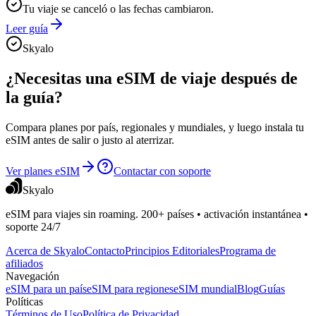
Tu viaje se canceló o las fechas cambiaron.
Leer guía
Skyalo
¿Necesitas una eSIM de viaje después de
la guía?
Compara planes por país, regionales y mundiales, y luego instala tu
eSIM antes de salir o justo al aterrizar.
Ver planes eSIM
Contactar con soporte
Skyalo
eSIM para viajes sin roaming. 200+ países • activación instantánea •
soporte 24/7
Acerca de Skyalo
Contacto
Principios Editoriales
Programa de
afiliados
Navegación
eSIM para un país
eSIM para regiones
eSIM mundial
Blog
Guías
Políticas
Términos de Uso
Política de Privacidad