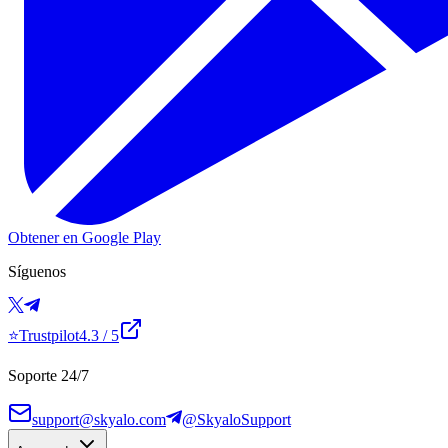
Obtener en Google Play
Síguenos
⭐
Trustpilot
4.3
/ 5
Soporte 24/7
support@skyalo.com
@SkyaloSupport