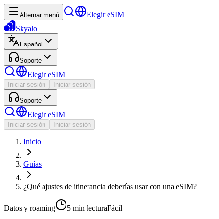
Elegir eSIM
Alternar menú
Skyalo
Español
Soporte
Elegir eSIM
Iniciar sesión
Iniciar sesión
Soporte
Elegir eSIM
Iniciar sesión
Iniciar sesión
Inicio
Guías
¿Qué ajustes de itinerancia deberías usar con una eSIM?
Datos y roaming
5 min
lectura
Fácil