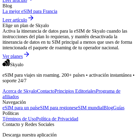
Leer artículo
Blog
La mejor eSIM para Francia
Leer artículo
Elige un plan de Skyalo
Activa la itinerancia de datos para la eSIM de Skyalo cuando las
instrucciones del plan lo requieran, y mantén desactivada la
itinerancia de datos en tu SIM principal a menos que uses de forma
intencionada el paquete de roaming de tu operador nacional.
Ver planes
Skyalo
eSIM para viajes sin roaming. 200+ países • activación instantánea •
soporte 24/7
Acerca de Skyalo
Contacto
Principios Editoriales
Programa de
afiliados
Navegación
eSIM para un país
eSIM para regiones
eSIM mundial
Blog
Guías
Políticas
Términos de Uso
Política de Privacidad
Contacto y Redes Sociales
Descarga nuestra aplicación