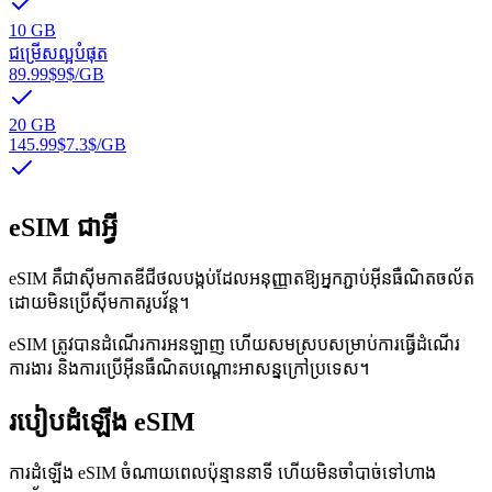
10 GB
ជម្រើសល្អបំផុត
89.99$
9$
/GB
20 GB
145.99$
7.3$
/GB
eSIM ជាអ្វី
eSIM គឺជាស៊ីមកាតឌីជីថលបង្កប់ដែលអនុញ្ញាតឱ្យអ្នកភ្ជាប់អ៊ីនធឺណិតចល័ត
ដោយមិនប្រើស៊ីមកាតរូបវ័ន្ត។
eSIM ត្រូវបានដំណើរការអនឡាញ ហើយសមស្របសម្រាប់ការធ្វើដំណើរ
ការងារ និងការប្រើអ៊ីនធឺណិតបណ្ដោះអាសន្នក្រៅប្រទេស។
របៀបដំឡើង eSIM
ការដំឡើង eSIM ចំណាយពេលប៉ុន្មាននាទី ហើយមិនចាំបាច់ទៅហាង