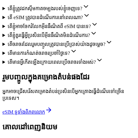
តើខ្ញុំត្រូវដកស៊ីមកាតចម្បងរបស់ខ្ញុំចេញទេ?
តើ eSIM ត្រូវបានដំណើរការនៅពេលណា?
តើខ្ញុំអាចចែករំលែកអ៊ីនធឺណិតពី eSIM បានទេ?
តើខ្ញុំគួរធ្វើអ្វីប្រសិនបើអ៊ីនធឺណិតមិនដំណើរការ?
តើចរាចរដែលរួមបញ្ចូលត្រូវបានប្រើប្រាស់យ៉ាងដូចម្ដេច?
តើមានការកំណត់ចរាចរប្រចាំថ្ងៃទេ?
តើមានអ្វីកើតឡើងក្រោយពេលប្រើចរាចរទាំងអស់?
រួមបញ្ចូលក្នុងគម្រោងតំបន់ផងដែរ
អ្នកអាចជ្រើសរើសគម្រោងតំបន់ប្រសិនបើអ្នកគ្រោងធ្វើដំណើរទៅច្រើន
ប្រទេស។
eSIM ទូទាំងពិភពលោក
គោលដៅពេញនិយម