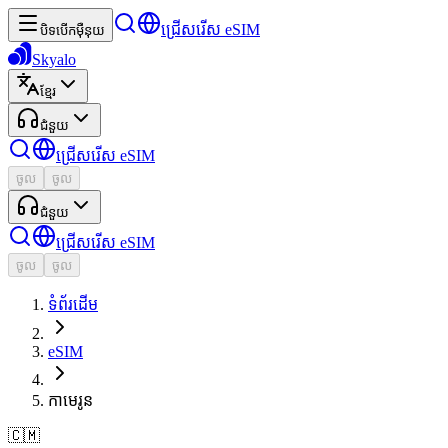
ជ្រើសរើស eSIM
បិទបើកម៉ឺនុយ
Skyalo
ខ្មែរ
ជំនួយ
ជ្រើសរើស eSIM
ចូល
ចូល
ជំនួយ
ជ្រើសរើស eSIM
ចូល
ចូល
ទំព័រដើម
eSIM
កាមេរូន
🇨🇲