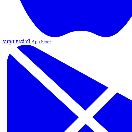
ទាញយកនៅលើ App Store