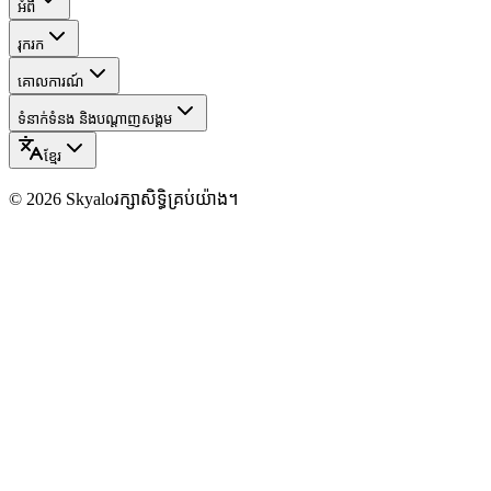
អំពី
រុករក
គោលការណ៍
ទំនាក់ទំនង និងបណ្ដាញសង្គម
ខ្មែរ
©
2026
Skyalo
រក្សាសិទ្ធិគ្រប់យ៉ាង។