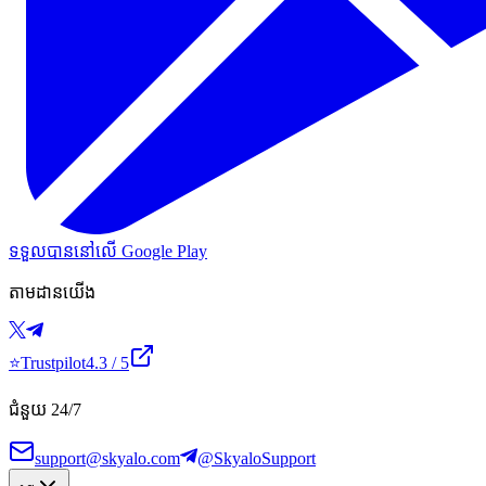
ទទួលបាននៅលើ Google Play
តាមដានយើង
⭐
Trustpilot
4.3
/ 5
ជំនួយ 24/7
support@skyalo.com
@SkyaloSupport