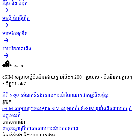
អឺរ៉ុប និង ម៉ារ៉ុក
អាស៊ី-ប៉ាស៊ីហ្វិក
អាមេរិកឡាទីន
អាមេរិក​ខាង​ជើង
Skyalo
eSIM សម្រាប់ធ្វើដំណើរដោយគ្មានរ៉ូមីង។ 200+ ប្រទេស • ដំណើរការភ្លាមៗ
• ជំនួយ 24/7
អំពី Skyalo
ទំនាក់ទំនង
គោលការណ៍វិចារណកថា
កម្មវិធីសម្ព័ន្ធ
រុករក
eSIM សម្រាប់ប្រទេសមួយ
eSIM សម្រាប់តំបន់
eSIM ទូទាំងពិភពលោក
ប្លក់
មគ្គុទេសក៍
គោលការណ៍
លក្ខខណ្ឌប្រើប្រាស់
គោលការណ៍ឯកជនភាព
ទំនាក់ទំនង និងបណ្ដាញសង្គម