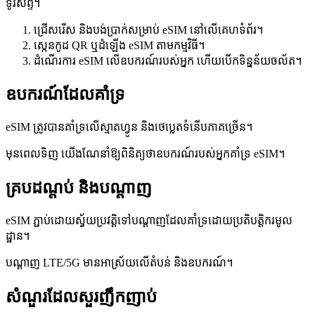
ទូរស័ព្ទ។
ជ្រើសរើស និងបង់ប្រាក់សម្រាប់ eSIM នៅលើគេហទំព័រ។
ស្កេនកូដ QR ឬដំឡើង eSIM តាមកម្មវិធី។
ដំណើរការ eSIM លើឧបករណ៍របស់អ្នក ហើយបើកទិន្នន័យចល័ត។
ឧបករណ៍ដែលគាំទ្រ
eSIM ត្រូវបានគាំទ្រលើស្មាតហ្វូន និងថេប្លេតទំនើបភាគច្រើន។
មុនពេលទិញ យើងណែនាំឱ្យពិនិត្យថាឧបករណ៍របស់អ្នកគាំទ្រ eSIM។
គ្របដណ្ដប់ និងបណ្ដាញ
eSIM ភ្ជាប់ដោយស្វ័យប្រវត្តិទៅបណ្ដាញដែលគាំទ្រដោយប្រតិបត្តិករមូល
ដ្ឋាន។
បណ្ដាញ LTE/5G មានអាស្រ័យលើតំបន់ និងឧបករណ៍។
សំណួរដែលសួរញឹកញាប់