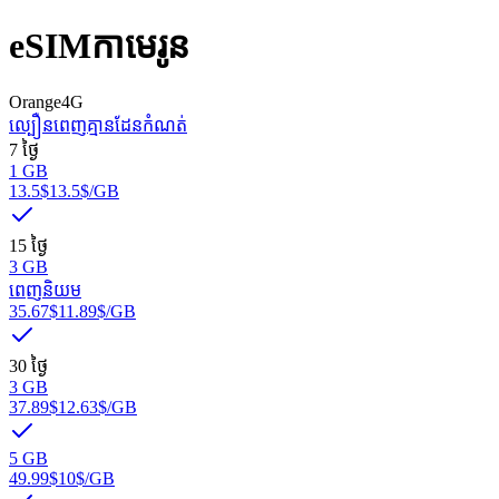
eSIM
កាមេរូន
Orange
4G
ល្បឿនពេញ
គ្មានដែនកំណត់
7 ថ្ងៃ
1 GB
13.5$
13.5$
/GB
15 ថ្ងៃ
3 GB
ពេញនិយម
35.67$
11.89$
/GB
30 ថ្ងៃ
3 GB
37.89$
12.63$
/GB
5 GB
49.99$
10$
/GB