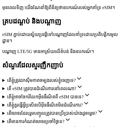
មុនពេលទិញ យើងណែនាំឱ្យពិនិត្យថាឧបករណ៍របស់អ្នកគាំទ្រ eSIM។
គ្របដណ្ដប់ និងបណ្ដាញ
eSIM ភ្ជាប់ដោយស្វ័យប្រវត្តិទៅបណ្ដាញដែលគាំទ្រដោយប្រតិបត្តិករមូល
ដ្ឋាន។
បណ្ដាញ LTE/5G មានអាស្រ័យលើតំបន់ និងឧបករណ៍។
សំណួរដែលសួរញឹកញាប់
តើខ្ញុំត្រូវដកស៊ីមកាតចម្បងរបស់ខ្ញុំចេញទេ?
តើ eSIM ត្រូវបានដំណើរការនៅពេលណា?
តើខ្ញុំអាចចែករំលែកអ៊ីនធឺណិតពី eSIM បានទេ?
តើខ្ញុំគួរធ្វើអ្វីប្រសិនបើអ៊ីនធឺណិតមិនដំណើរការ?
តើចរាចរដែលរួមបញ្ចូលត្រូវបានប្រើប្រាស់យ៉ាងដូចម្ដេច?
តើមានការកំណត់ចរាចរប្រចាំថ្ងៃទេ?