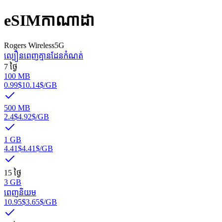
eSIM
កាណាដា
Rogers Wireless
5G
ល្បឿនពេញ
គ្មានដែនកំណត់
7 ថ្ងៃ
100 MB
0.99$
10.14$
/GB
500 MB
2.4$
4.92$
/GB
1 GB
4.41$
4.41$
/GB
15 ថ្ងៃ
3 GB
ពេញនិយម
10.95$
3.65$
/GB