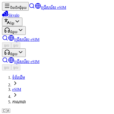
ជ្រើសរើស eSIM
បិទបើកម៉ឺនុយ
Skyalo
ខ្មែរ
ជំនួយ
ជ្រើសរើស eSIM
ចូល
ចូល
ជំនួយ
ជ្រើសរើស eSIM
ចូល
ចូល
ទំព័រដើម
eSIM
កាណាដា
🇨🇦