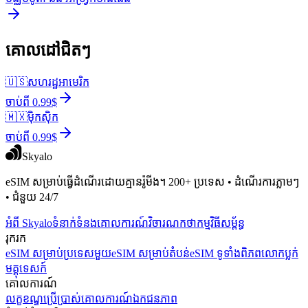
គោលដៅជិតៗ
🇺🇸
សហរដ្ឋអាមេរិក
ចាប់ពី 0.99$
🇲🇽
ម៉ិកស៊ិក
ចាប់ពី 0.99$
Skyalo
eSIM សម្រាប់ធ្វើដំណើរដោយគ្មានរ៉ូមីង។ 200+ ប្រទេស • ដំណើរការភ្លាមៗ
• ជំនួយ 24/7
អំពី Skyalo
ទំនាក់ទំនង
គោលការណ៍វិចារណកថា
កម្មវិធីសម្ព័ន្ធ
រុករក
eSIM សម្រាប់ប្រទេសមួយ
eSIM សម្រាប់តំបន់
eSIM ទូទាំងពិភពលោក
ប្លក់
មគ្គុទេសក៍
គោលការណ៍
លក្ខខណ្ឌប្រើប្រាស់
គោលការណ៍ឯកជនភាព