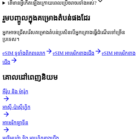
តើមានអ្វីកើតឡើងក្រោយពេលប្រើចរាចរទាំងអស់?
រួមបញ្ចូលក្នុងគម្រោងតំបន់ផងដែរ
អ្នកអាចជ្រើសរើសគម្រោងតំបន់ប្រសិនបើអ្នកគ្រោងធ្វើដំណើរទៅច្រើន
ប្រទេស។
eSIM ទូទាំងពិភពលោក
eSIM អាមេរិក​ខាង​ជើង
eSIM អាមេរិក​ខាង​
ជើង
គោលដៅពេញនិយម
អឺរ៉ុប និង ម៉ារ៉ុក
អាស៊ី-ប៉ាស៊ីហ្វិក
អាមេរិកឡាទីន
មជ្ឈិមបូព៌ា និង អាហ្វ្រិក​ខាងជើង