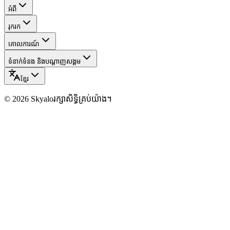
អំពី
រុករក
គោលការណ៍
ទំនាក់ទំនង និងបណ្ដាញសង្គម
ខ្មែរ
©
2026
Skyalo
រក្សាសិទ្ធិគ្រប់យ៉ាង។