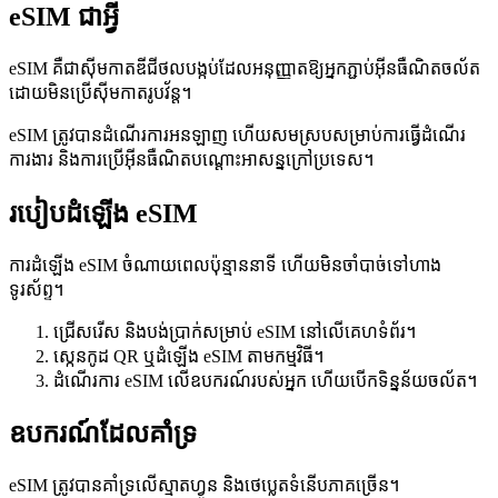
eSIM ជាអ្វី
eSIM គឺជាស៊ីមកាតឌីជីថលបង្កប់ដែលអនុញ្ញាតឱ្យអ្នកភ្ជាប់អ៊ីនធឺណិតចល័ត
ដោយមិនប្រើស៊ីមកាតរូបវ័ន្ត។
eSIM ត្រូវបានដំណើរការអនឡាញ ហើយសមស្របសម្រាប់ការធ្វើដំណើរ
ការងារ និងការប្រើអ៊ីនធឺណិតបណ្ដោះអាសន្នក្រៅប្រទេស។
របៀបដំឡើង eSIM
ការដំឡើង eSIM ចំណាយពេលប៉ុន្មាននាទី ហើយមិនចាំបាច់ទៅហាង
ទូរស័ព្ទ។
ជ្រើសរើស និងបង់ប្រាក់សម្រាប់ eSIM នៅលើគេហទំព័រ។
ស្កេនកូដ QR ឬដំឡើង eSIM តាមកម្មវិធី។
ដំណើរការ eSIM លើឧបករណ៍របស់អ្នក ហើយបើកទិន្នន័យចល័ត។
ឧបករណ៍ដែលគាំទ្រ
eSIM ត្រូវបានគាំទ្រលើស្មាតហ្វូន និងថេប្លេតទំនើបភាគច្រើន។