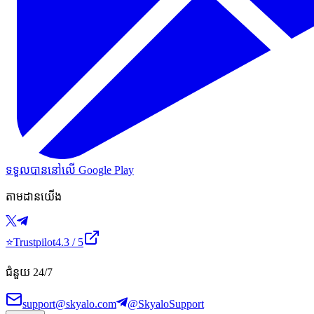
ទទួលបាននៅលើ Google Play
តាមដានយើង
⭐
Trustpilot
4.3
/ 5
ជំនួយ 24/7
support@skyalo.com
@SkyaloSupport