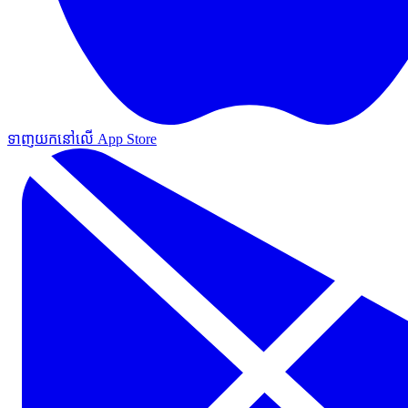
ទាញយកនៅលើ App Store