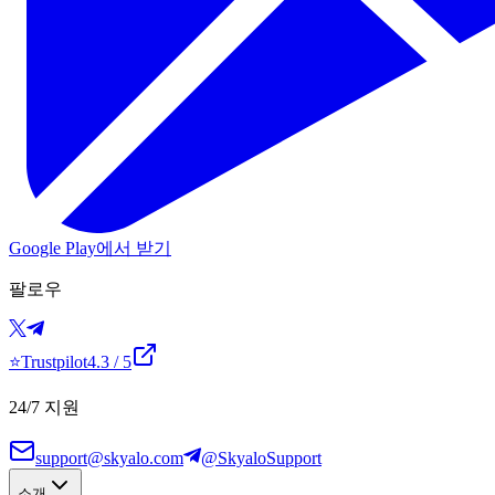
Google Play에서 받기
팔로우
⭐
Trustpilot
4.3
/ 5
24/7 지원
support@skyalo.com
@SkyaloSupport
소개