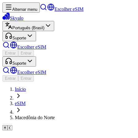
Escolher eSIM
Alternar menu
Skyalo
Português (Brasil)
Suporte
Escolher eSIM
Entrar
Entrar
Suporte
Escolher eSIM
Entrar
Entrar
Início
eSIM
Macedônia do Norte
🇲🇰