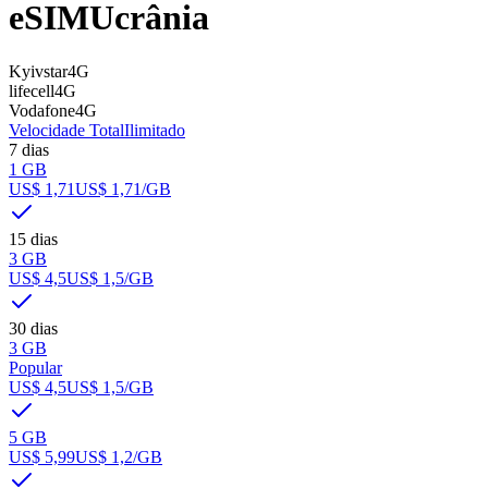
eSIM
Ucrânia
Kyivstar
4G
lifecell
4G
Vodafone
4G
Velocidade Total
Ilimitado
7 dias
1 GB
US$ 1,71
US$ 1,71
/GB
15 dias
3 GB
US$ 4,5
US$ 1,5
/GB
30 dias
3 GB
Popular
US$ 4,5
US$ 1,5
/GB
5 GB
US$ 5,99
US$ 1,2
/GB