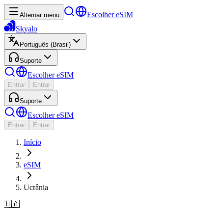
Escolher eSIM
Alternar menu
Skyalo
Português (Brasil)
Suporte
Escolher eSIM
Entrar
Entrar
Suporte
Escolher eSIM
Entrar
Entrar
Início
eSIM
Ucrânia
🇺🇦