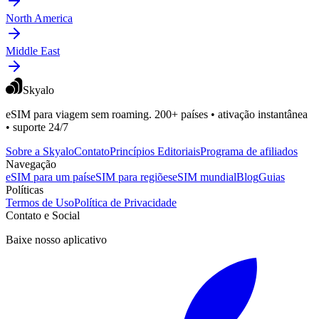
North America
Middle East
Skyalo
eSIM para viagem sem roaming. 200+ países • ativação instantânea
• suporte 24/7
Sobre a Skyalo
Contato
Princípios Editoriais
Programa de afiliados
Navegação
eSIM para um país
eSIM para regiões
eSIM mundial
Blog
Guias
Políticas
Termos de Uso
Política de Privacidade
Contato e Social
Baixe nosso aplicativo