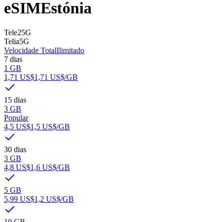
eSIM
Estónia
Tele2
5G
Telia
5G
Velocidade Total
Ilimitado
7 dias
1 GB
1,71 US$
1,71 US$
/GB
15 dias
3 GB
Popular
4,5 US$
1,5 US$
/GB
30 dias
3 GB
4,8 US$
1,6 US$
/GB
5 GB
5,99 US$
1,2 US$
/GB
10 GB