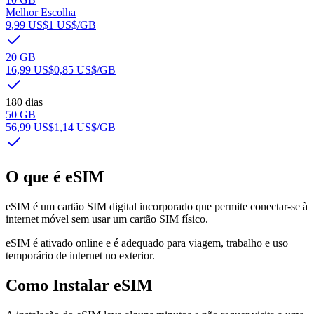
Melhor Escolha
9,99 US$
1 US$
/GB
20 GB
16,99 US$
0,85 US$
/GB
180 dias
50 GB
56,99 US$
1,14 US$
/GB
O que é eSIM
eSIM é um cartão SIM digital incorporado que permite conectar-se à
internet móvel sem usar um cartão SIM físico.
eSIM é ativado online e é adequado para viagem, trabalho e uso
temporário de internet no exterior.
Como Instalar eSIM