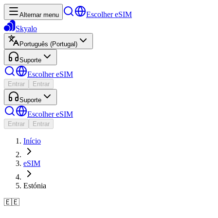
Escolher eSIM
Alternar menu
Skyalo
Português (Portugal)
Suporte
Escolher eSIM
Entrar
Entrar
Suporte
Escolher eSIM
Entrar
Entrar
Início
eSIM
Estónia
🇪🇪