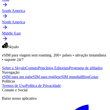
South America
North America
Middle East
Skyalo
eSIM para viagem sem roaming. 200+ países • ativação instantânea
• suporte 24/7
Sobre a Skyalo
Contato
Princípios Editoriais
Programa de afiliados
Navegação
eSIM para um país
eSIM para regiões
eSIM mundial
Blog
Guias
Políticas
Termos de Uso
Política de Privacidade
Contato e Social
Baixe nosso aplicativo