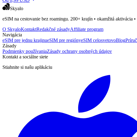
Od 0,99 USD
Skyalo
eSIM na cestovanie bez roamingu. 200+ krajín • okamžitá aktivácia •
O Skyalo
Kontakt
Redakčné zásady
Affiliate program
Navigácia
eSIM pre jednu krajinu
eSIM pre regióny
eSIM celosvetovo
Blog
Príru
Zásady
Podmienky používania
Zásady ochrany osobných údajov
Kontakt a sociálne siete
Stiahnite si našu aplikáciu