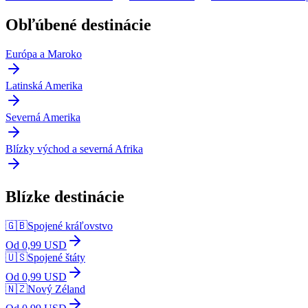
Obľúbené destinácie
Európa a Maroko
Latinská Amerika
Severná Amerika
Blízky východ a severná Afrika
Blízke destinácie
🇬🇧
Spojené kráľovstvo
Od 0,99 USD
🇺🇸
Spojené štáty
Od 0,99 USD
🇳🇿
Nový Zéland