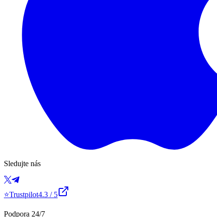
Sledujte nás
⭐
Trustpilot
4.3
/ 5
Podpora 24/7