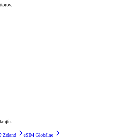
torov.
krajín.
ý Zéland
eSIM Globálne