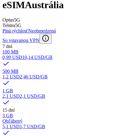
eSIM
Austrália
Optus
5G
Telstra
5G
Plná rýchlosť
Neobmedzená
So vstavanou VPN
7 dní
100 MB
0,99 USD
10,14 USD
/GB
500 MB
1,2 USD
2,46 USD
/GB
1 GB
2,1 USD
2,1 USD
/GB
15 dní
3 GB
Obľúbený
5,1 USD
1,7 USD
/GB