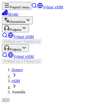
Vybrať eSIM
Prepnúť menu
Skyalo
Slovenčina
Podpora
Vybrať eSIM
Prihlásiť sa
Prihlásiť sa
Podpora
Vybrať eSIM
Prihlásiť sa
Prihlásiť sa
Domov
eSIM
Austrália
🇦🇺