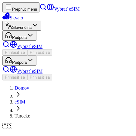
Vybrať eSIM
Prepnúť menu
Skyalo
Slovenčina
Podpora
Vybrať eSIM
Prihlásiť sa
Prihlásiť sa
Podpora
Vybrať eSIM
Prihlásiť sa
Prihlásiť sa
Domov
eSIM
Turecko
🇹🇷