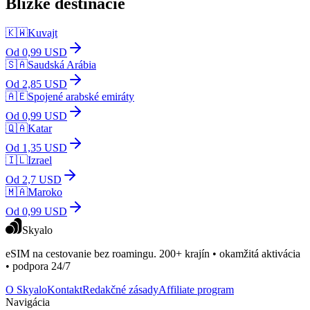
Blízke destinácie
🇰🇼
Kuvajt
Od 0,99 USD
🇸🇦
Saudská Arábia
Od 2,85 USD
🇦🇪
Spojené arabské emiráty
Od 0,99 USD
🇶🇦
Katar
Od 1,35 USD
🇮🇱
Izrael
Od 2,7 USD
🇲🇦
Maroko
Od 0,99 USD
Skyalo
eSIM na cestovanie bez roamingu. 200+ krajín • okamžitá aktivácia
• podpora 24/7
O Skyalo
Kontakt
Redakčné zásady
Affiliate program
Navigácia