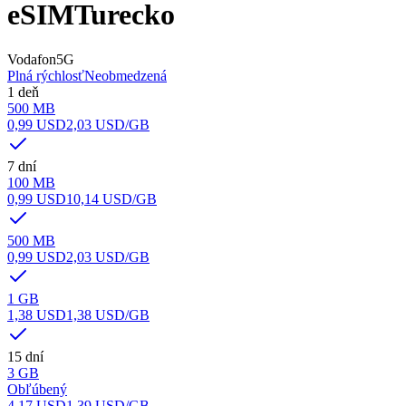
eSIM
Turecko
Vodafon
5G
Plná rýchlosť
Neobmedzená
1 deň
500 MB
0,99 USD
2,03 USD
/GB
7 dní
100 MB
0,99 USD
10,14 USD
/GB
500 MB
0,99 USD
2,03 USD
/GB
1 GB
1,38 USD
1,38 USD
/GB
15 dní
3 GB
Obľúbený
4,17 USD
1,39 USD
/GB