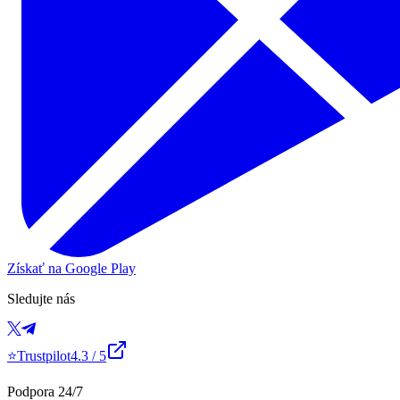
Získať na Google Play
Sledujte nás
⭐
Trustpilot
4.3
/ 5
Podpora 24/7