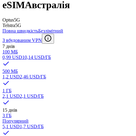
eSIM
Австралія
Optus
5G
Telstra
5G
Повна швидкість
Безлімітний
З вбудованим VPN
7 днів
100 МБ
0,99 USD
10,14 USD
/ГБ
500 МБ
1,2 USD
2,46 USD
/ГБ
1 ГБ
2,1 USD
2,1 USD
/ГБ
15 днів
3 ГБ
Популярний
5,1 USD
1,7 USD
/ГБ