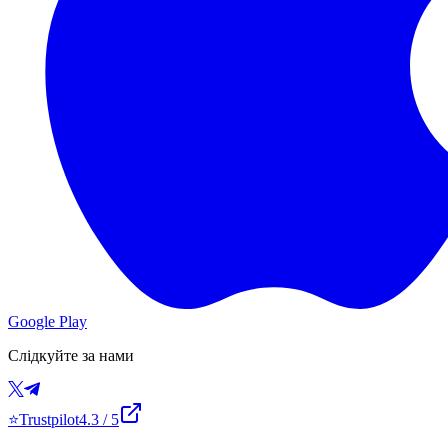
Google Play
Слідкуйте за нами
⭐
Trustpilot
4.3
/ 5