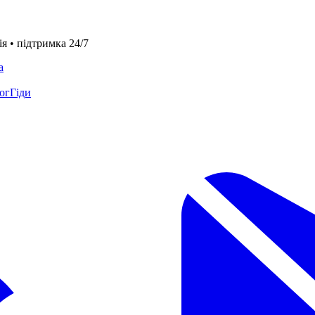
я • підтримка 24/7
а
ог
Гіди