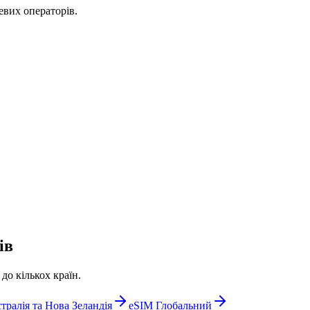
евих операторів.
ів
о кількох країн.
тралія та Нова Зеландія
eSIM Глобальний