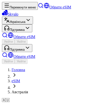
Обрати eSIM
Перемкнути меню
Skyalo
Українська
Підтримка
Обрати eSIM
Увійти
Увійти
Підтримка
Обрати eSIM
Увійти
Увійти
Головна
eSIM
Австралія
🇦🇺