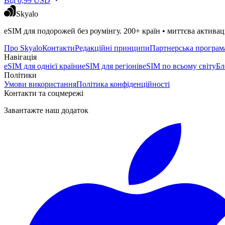
Від 0,99 USD
Skyalo
eSIM для подорожей без роумінгу. 200+ країн • миттєва активаці
Про Skyalo
Контакти
Редакційні принципи
Партнерська програм
Навігація
eSIM для однієї країни
eSIM для регіонів
eSIM по всьому світу
Бл
Політики
Умови використання
Політика конфіденційності
Контакти та соцмережі
Завантажте наш додаток