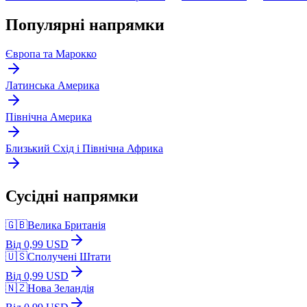
Популярні напрямки
Європа та Марокко
Латинська Америка
Північна Америка
Близький Схід і Північна Африка
Сусідні напрямки
🇬🇧
Велика Британія
Від 0,99 USD
🇺🇸
Сполучені Штати
Від 0,99 USD
🇳🇿
Нова Зеландія