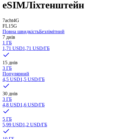
eSIM
Ліхтенштейн
7acht
4G
FL1
5G
Повна швидкість
Безлімітний
7 днів
1 ГБ
1,71 USD
1,71 USD
/ГБ
15 днів
3 ГБ
Популярний
4,5 USD
1,5 USD
/ГБ
30 днів
3 ГБ
4,8 USD
1,6 USD
/ГБ
5 ГБ
5,99 USD
1,2 USD
/ГБ
10 ГБ