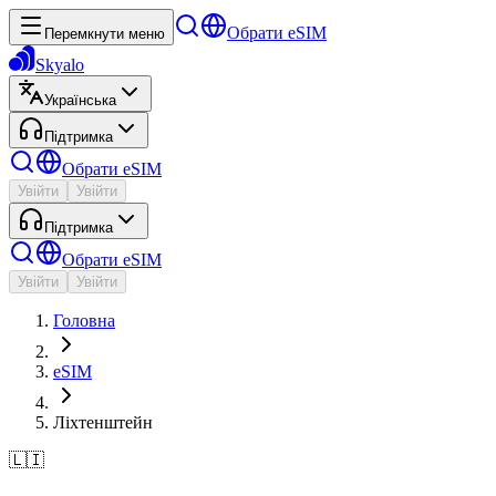
Обрати eSIM
Перемкнути меню
Skyalo
Українська
Підтримка
Обрати eSIM
Увійти
Увійти
Підтримка
Обрати eSIM
Увійти
Увійти
Головна
eSIM
Ліхтенштейн
🇱🇮