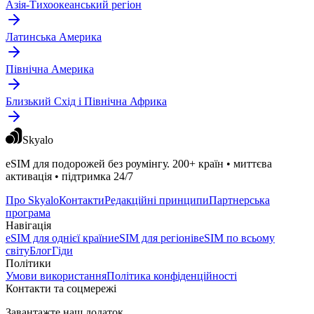
Азія-Тихоокеанський регіон
Латинська Америка
Північна Америка
Близький Схід і Північна Африка
Skyalo
eSIM для подорожей без роумінгу. 200+ країн • миттєва
активація • підтримка 24/7
Про Skyalo
Контакти
Редакційні принципи
Партнерська
програма
Навігація
eSIM для однієї країни
eSIM для регіонів
eSIM по всьому
світу
Блог
Гіди
Політики
Умови використання
Політика конфіденційності
Контакти та соцмережі
Завантажте наш додаток