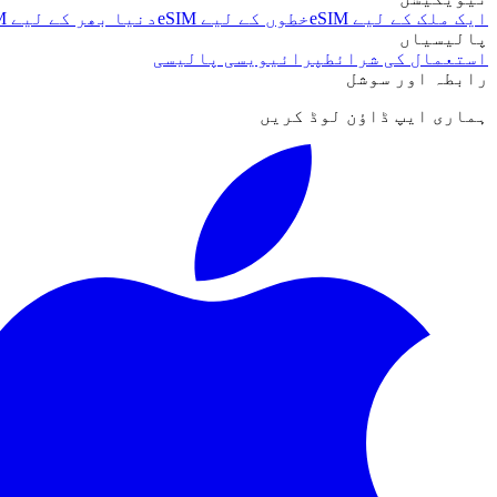
ایک ملک کے لیے eSIM
خطوں کے لیے eSIM
دنیا بھر کے لیے eSIM
پالیسیاں
استعمال کی شرائط
پرائیویسی پالیسی
رابطہ اور سوشل
ہماری ایپ ڈاؤن لوڈ کریں