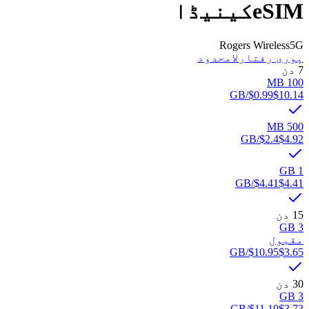
eSIM
کینیڈا
Rogers Wireless
5G
پوری رفتار
لامحدود
7 دن
100 MB
/GB
$0.99
$10.14
500 MB
/GB
$2.4
$4.92
1 GB
/GB
$4.41
$4.41
15 دن
3 GB
مقبول
/GB
$10.95
$3.65
30 دن
3 GB
/GB
$11.19
$3.73