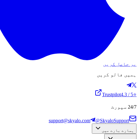
پر حاصل کریں
ہمیں فالو کریں
Trustpilot
4.3
/ 5
⭐
24/7 سپورٹ
support@skyalo.com
@SkyaloSupport
ہمارے بارے میں