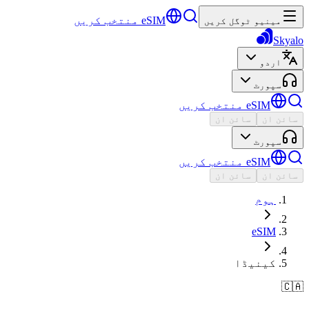
eSIM منتخب کریں
مینیو ٹوگل کریں
Skyalo
اردو
سپورٹ
eSIM منتخب کریں
سائن ان
سائن ان
سپورٹ
eSIM منتخب کریں
سائن ان
سائن ان
ہوم
eSIM
کینیڈا
🇨🇦