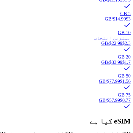
5 GB
/GB
$14.99
$3
10 GB
بہترین انتخاب
/GB
$22.99
$2.3
20 GB
/GB
$33.99
$1.7
50 GB
/GB
$77.99
$1.56
75 GB
/GB
$57.99
$0.77
eSIM کیا ہے