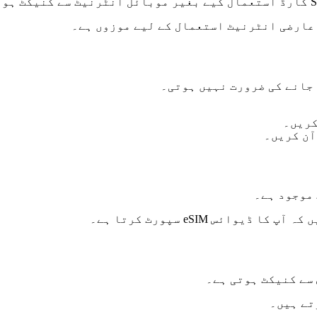
ئس eSIM سپورٹ کرتا ہے۔