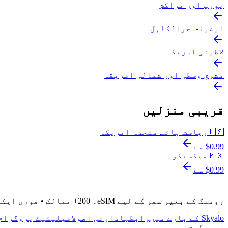
یورپ اور مراکش
ایشیا-بحرالکاہل
لاطینی امریکہ
مشرقِ وسطیٰ اور شمالی افریقہ
قریبی منزلیں
🇺🇸
ریاست ہائے متحدہ امریکہ
$0.99 سے
🇲🇽
میکسیکو
$0.99 سے
رومنگ کے بغیر سفر کے لیے eSIM۔ 200+ ممالک • فوری ایکٹیویشن • 24/7 سپورٹ
Skyalo کے بارے میں
رابطہ
ادارتی اصول
افیلیئیٹ پروگرام
نیویگیشن