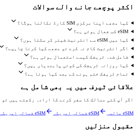
اکثر پوچھے جانے والے سوالات
کیا مجھے اپنا مرکزی SIM کارڈ نکالنا ہوگا؟
eSIM کب فعال ہوتی ہے؟
کیا میں eSIM سے انٹرنیٹ شیئر کر سکتا ہوں؟
اگر انٹرنیٹ کام نہ کرے تو مجھے کیا کرنا چاہیے؟
شامل شدہ ٹریفک کیسے استعمال ہوتی ہے؟
کیا روزانہ ٹریفک کی کوئی پابندیاں ہیں؟
تمام ٹریفک ختم ہونے کے بعد کیا ہوتا ہے؟
علاقائی ٹیرف میں یہ بھی شامل ہے
اگر آپ کئی ممالک کا سفر کرنے کا ارادہ رکھتے ہیں تو آ
eSIM عالمی
eSIM شمالی امریکہ
eSIM شمالی امریکہ
مقبول منزلیں