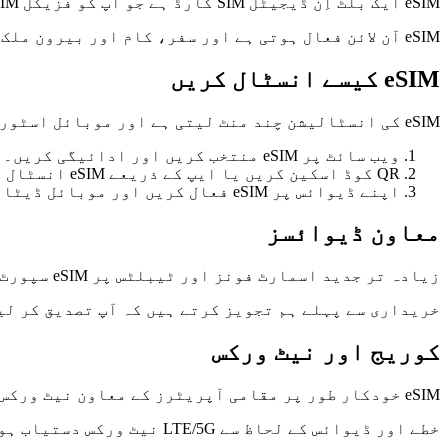
eSIM ایک بلٹ اِن ڈیجیٹل SIM کارڈ ہے جو آپ کو فزیکل SIM کارڈ استعمال کیے بغیر موبائل انٹرنیٹ سے کنیکٹ ہونے دیتا ہے۔
eSIM آن لائن فعال ہوتی ہے اور سفر، کام اور بیرون ملک عارضی انٹرنیٹ استعمال کے لیے موزوں ہے۔
eSIM کیسے انسٹال کریں
eSIM کی انسٹالیشن چند منٹ لیتی ہے اور موبائل اسٹور جانے کی ضرورت نہیں ہوتی۔
ویب سائٹ پر eSIM منتخب کریں اور ادائیگی کریں۔
QR کوڈ اسکین کریں یا ایپ کے ذریعے eSIM انسٹال کریں۔
اپنے ڈیوائس پر eSIM فعال کریں اور موبائل ڈیٹا آن کریں۔
معاون ڈیوائسز
زیادہ تر جدید اسمارٹ فونز اور ٹیبلٹس پر eSIM سپورٹ موجود ہے۔
خریداری سے پہلے ہم تجویز کرتے ہیں کہ آپ تصدیق کر لیں کہ آپ کا ڈیوا
کوریج اور نیٹ ورکس
eSIM خودکار طور پر مقامی آپریٹرز کے معاون نیٹ ورکس سے کنیکٹ ہوتی ہے۔
خطے اور ڈیوائس کے لحاظ سے LTE/5G نیٹ ورکس دستیاب ہوتے ہیں۔