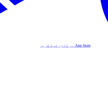
App Store پر ڈاؤن لوڈ کریں