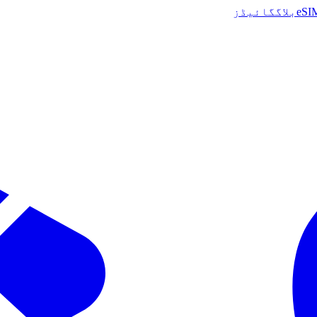
بلاگ
گائیڈز