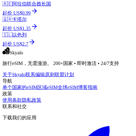
🇦🇪
阿拉伯联合酋长国
起价 US$0.99
🇶🇦
卡塔尔
起价 US$1.35
🇮🇱
以色列
起价 US$2.7
Skyalo
旅行eSIM，无需漫游。 200+国家 • 即时激活 • 24/7支持
关于Skyalo
联系
编辑原则
联盟计划
导航
单个国家的eSIM
区域eSIM
全球eSIM
博客
指南
政策
使用条款
隐私政策
联系和社交
下载我们的应用