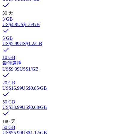
30 天
3 GB
US$4.8
US$1.6
/GB
5 GB
US$5.99
US$1.2
/GB
10 GB
最佳選擇
US$9.99
US$1
/GB
20 GB
US$16.99
US$0.85
/GB
50 GB
US$33.99
US$0.68
/GB
180 天
50 GB
US$55.99
US$1.12
/GB