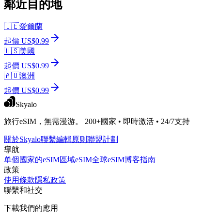
鄰近目的地
🇮🇪
愛爾蘭
起價 US$0.99
🇺🇸
美國
起價 US$0.99
🇦🇺
澳洲
起價 US$0.99
Skyalo
旅行eSIM，無需漫游。 200+國家 • 即時激活 • 24/7支持
關於Skyalo
聯繫
編輯原则
聯盟計劃
導航
单個國家的eSIM
區域eSIM
全球eSIM
博客
指南
政策
使用條款
隱私政策
聯繫和社交
下載我們的應用