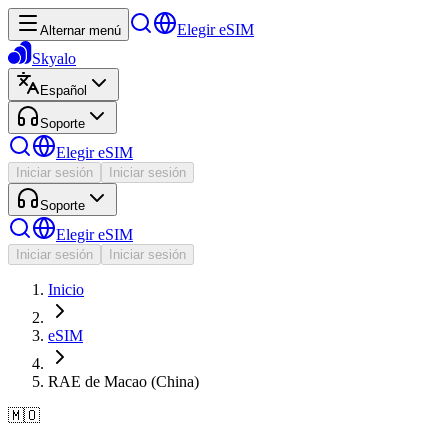
Elegir eSIM
Alternar menú
Skyalo
Español
Soporte
Elegir eSIM
Iniciar sesión
Iniciar sesión
Soporte
Elegir eSIM
Iniciar sesión
Iniciar sesión
Inicio
eSIM
RAE de Macao (China)
🇲🇴