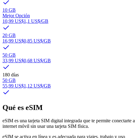
10 GB
Mejor Opción
10,99 US$
1,1 US$
/GB
20 GB
16,99 US$
0,85 US$
/GB
50 GB
33,99 US$
0,68 US$
/GB
180 días
50 GB
55,99 US$
1,12 US$
/GB
Qué es eSIM
eSIM es una tarjeta SIM digital integrada que te permite conectarte a
internet móvil sin usar una tarjeta SIM física.
eSIM se activa en línea y es adecuada para viajes, trabajo y uso