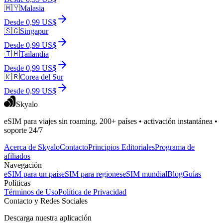
🇲🇾
Malasia
Desde 0,99 US$
🇸🇬
Singapur
Desde 0,99 US$
🇹🇭
Tailandia
Desde 0,99 US$
🇰🇷
Corea del Sur
Desde 0,99 US$
Skyalo
eSIM para viajes sin roaming. 200+ países • activación instantánea •
soporte 24/7
Acerca de Skyalo
Contacto
Principios Editoriales
Programa de
afiliados
Navegación
eSIM para un país
eSIM para regiones
eSIM mundial
Blog
Guías
Políticas
Términos de Uso
Política de Privacidad
Contacto y Redes Sociales
Descarga nuestra aplicación