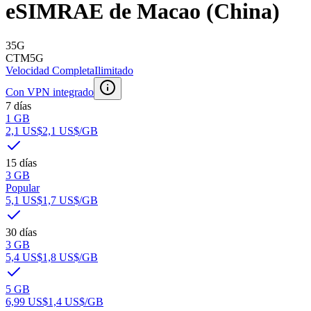
eSIM
RAE de Macao (China)
3
5G
CTM
5G
Velocidad Completa
Ilimitado
Con VPN integrado
7 días
1 GB
2,1 US$
2,1 US$
/GB
15 días
3 GB
Popular
5,1 US$
1,7 US$
/GB
30 días
3 GB
5,4 US$
1,8 US$
/GB
5 GB
6,99 US$
1,4 US$
/GB